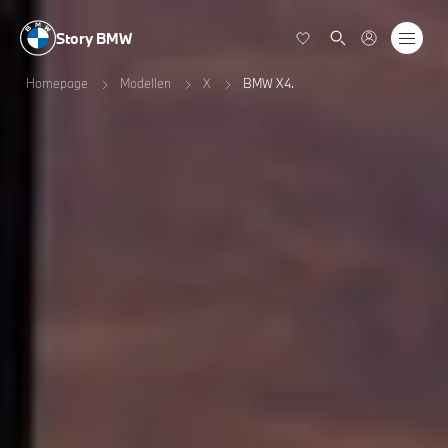
Story BMW
Homepage
Modellen
X
BMW X4.