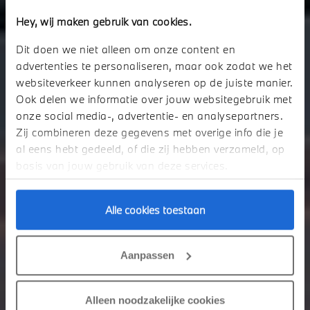
Hey, wij maken gebruik van cookies.
THE X4.
Dit doen we niet alleen om onze content en
advertenties te personaliseren, maar ook zodat we het
Voor welke uitdagingen u ook komt te staan, de nieuwe BMW X4 kijkt er
websiteverkeer kunnen analyseren op de juiste manier.
nu al naar uit.
Ook delen we informatie over jouw websitegebruik met
onze social media-, advertentie- en analysepartners.
Zij combineren deze gegevens met overige info die je
Ik heb interesse
al eens hebt gedeeld, of die zij hebben verzameld, op
basis van jouw gebruik van deze services.
Alle cookies toestaan
Aanpassen
Alleen noodzakelijke cookies