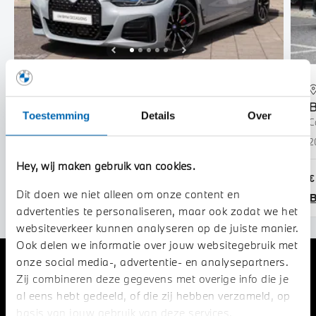
's-Hertogenbosch
BMW
4 Serie
Toestemming
Details
Over
Gran Coupé M440i xDrive High Executive Automaat
C
2021
91.209 km
Benzine
2
Hey, wij maken gebruik van cookies.
€ 52.950
€
Dit doen we niet alleen om onze content en
Bekijk details
B
advertenties te personaliseren, maar ook zodat we het
websiteverkeer kunnen analyseren op de juiste manier.
Ook delen we informatie over jouw websitegebruik met
onze social media-, advertentie- en analysepartners.
STIJLVOLLE VERSCHIJNING. BLIJVENDE
Zij combineren deze gegevens met overige info die je
INDRUK.
al eens hebt gedeeld, of die zij hebben verzameld, op
basis van jouw gebruik van deze services.