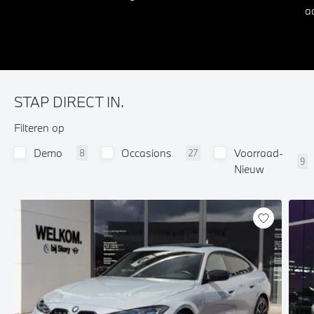
ac
STAP DIRECT IN.
Filteren op
Demo
Occasions
Voorraad-
8
27
9
Nieuw