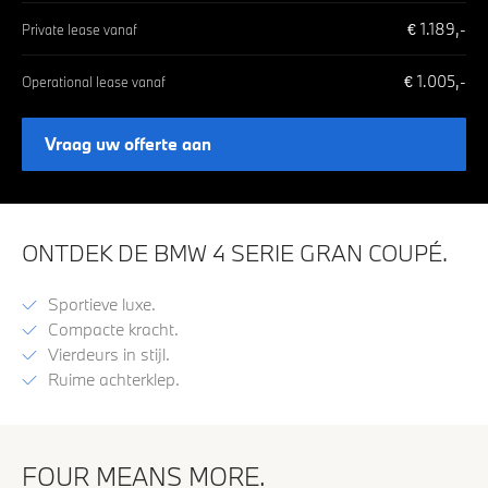
€
1.189
,-
Private lease vanaf
€
1.005
,-
Operational lease vanaf
Vraag uw offerte aan
ONTDEK DE BMW 4 SERIE GRAN COUPÉ.
Sportieve luxe.
Compacte kracht.
Vierdeurs in stijl.
Ruime achterklep.
FOUR MEANS MORE.