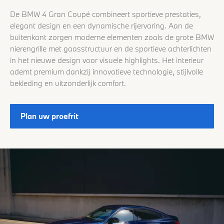
De BMW 4 Gran Coupé combineert sportieve prestaties,
elegant design en een dynamische rijervaring. Aan de
buitenkant zorgen moderne elementen zoals de grote BMW
nierengrille met gaasstructuur en de sportieve achterlichten
in het nieuwe design voor visuele highlights. Het interieur
ademt premium dankzij innovatieve technologie, stijlvolle
bekleding en uitzonderlijk comfort.
Plan uw proefrit