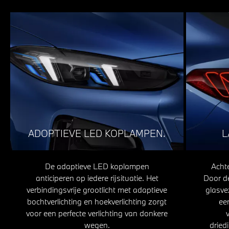
ADOPTIEVE LED KOPLAMPEN.
L
De adaptieve LED koplampen
Achte
anticiperen op iedere rijsituatie. Het
Door de
verbindingsvrije grootlicht met adaptieve
glasve
bochtverlichting en hoekverlichting zorgt
ee
voor een perfecte verlichting van donkere
wegen.
dried