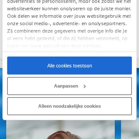
advertenties te personaliseren, maar ook zodat we het
Filipsweistraat 4, 4181 CH Waardenburg
websiteverkeer kunnen analyseren op de juiste manier.
Ook delen we informatie over jouw websitegebruik met
Story Schadeherstel
Vandaag van 08:00 tot 17:00
onze social media-, advertentie- en analysepartners.
Zij combineren deze gegevens met overige info die je
al eens hebt gedeeld, of die zij hebben verzameld, op
basis van jouw gebruik van deze services.
Alle cookies toestaan
ONS TEAM IN WAARDENBURG.
Aanpassen
Algemeen
Story Waardenburg
Alleen noodzakelijke cookies