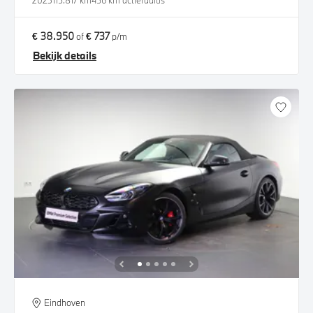
2023
115.817 km
456 km actieradius
€ 38.950
€ 737
of
p/m
Bekijk details
Eindhoven