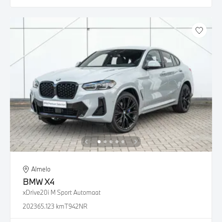
Almelo
BMW
X4
xDrive20i M Sport Automaat
2023
65.123 km
T942NR