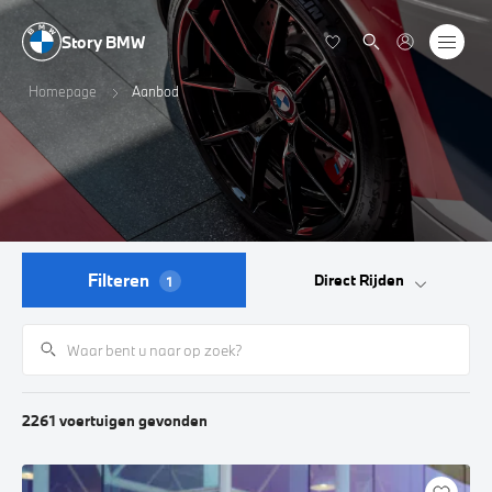
Story BMW
Homepage
Aanbod
Filteren
Direct Rijden
1
2261
voertuigen
gevonden