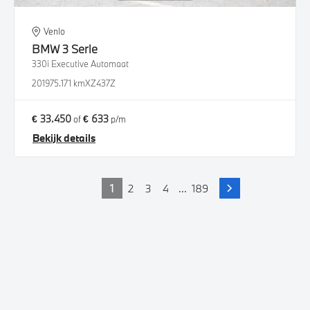
Venlo
BMW
3 Serie
330i Executive Automaat
2019
75.171 km
XZ437Z
€ 33.450
€ 633
of
p/m
Bekijk details
1
2
3
4
...
189