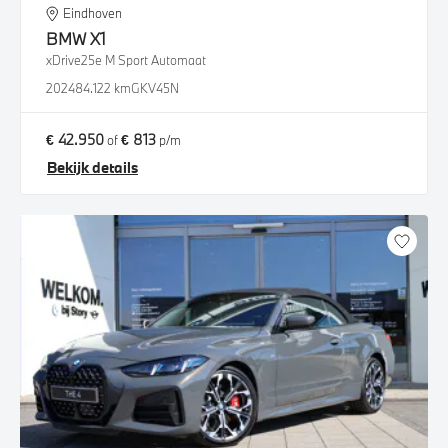
Eindhoven
BMW
X1
xDrive25e M Sport Automaat
2024
84.122 km
GKV45N
€ 42.950
€ 813
of
p/m
Bekijk details