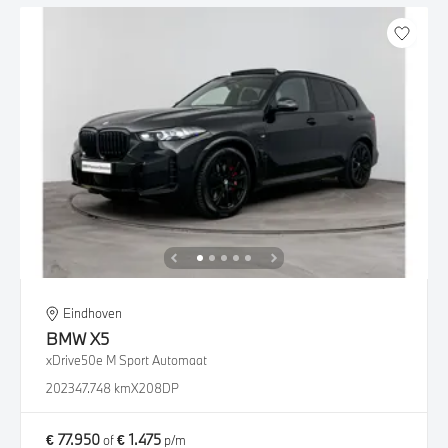
Eindhoven
BMW
X5
xDrive50e M Sport Automaat
2023
47.748 km
X208DP
€ 77.950
€ 1.475
of
p/m