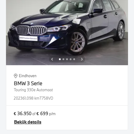
Eindhoven
BMW
3 Serie
Touring 330e Automaat
2023
61.098 km
T758VD
€ 36.950
€ 699
of
p/m
Bekijk details