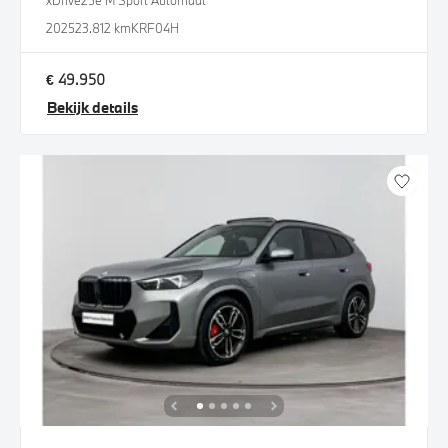
xDrive25e M Sport Automaat
2025
23.812 km
KRF04H
€ 49.950
Bekijk details