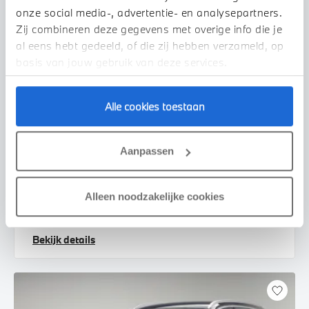
onze social media-, advertentie- en analysepartners.
Zij combineren deze gegevens met overige info die je
al eens hebt gedeeld, of die zij hebben verzameld, op
basis van jouw gebruik van deze services.
Alle cookies toestaan
's-Hertogenbosch
MINI
Countryman
Aanpassen
S ALL4 Automaat
2025
18.894 km
JBD30J
Alleen noodzakelijke cookies
€ 51.950
€ 983
of
p/m
Bekijk details