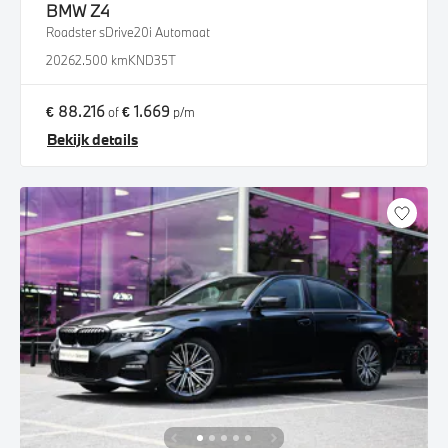
BMW
Z4
Roadster sDrive20i Automaat
2026
2.500 km
KND35T
€ 88.216
€ 1.669
of
p/m
Bekijk details