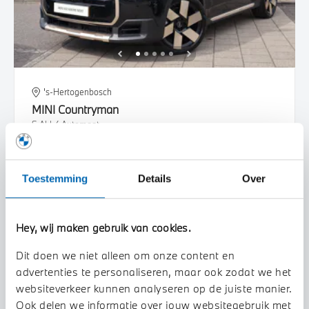
's-Hertogenbosch
MINI
Countryman
S ALL4 Automaat
2025
21.666 km
JBD31J
Toestemming
Details
Over
€ 51.950
€ 983
of
p/m
Bekijk details
Hey, wij maken gebruik van cookies.
Dit doen we niet alleen om onze content en
advertenties te personaliseren, maar ook zodat we het
websiteverkeer kunnen analyseren op de juiste manier.
Ook delen we informatie over jouw websitegebruik met