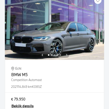
Echt
BMW
M5
Competition Automaat
2021
114.849 km
K081JZ
€ 79.950
Bekijk details