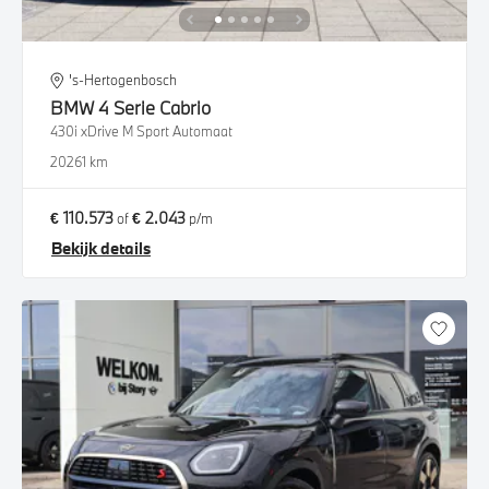
's-Hertogenbosch
BMW
4 Serie Cabrio
430i xDrive M Sport Automaat
2026
1 km
€ 110.573
€ 2.043
of
p/m
Bekijk details