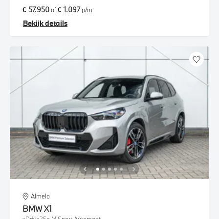
€ 57.950
€ 1.097
of
p/m
Bekijk details
Almelo
BMW
X1