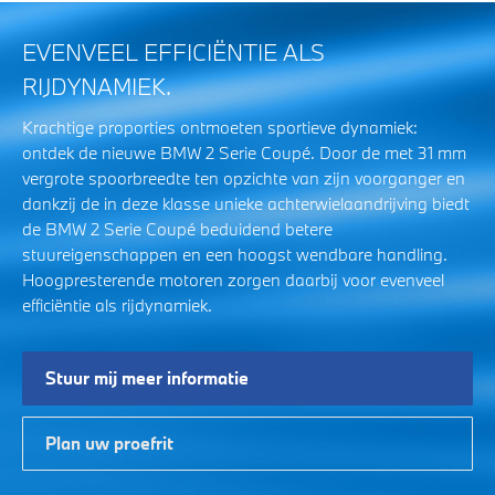
EVENVEEL EFFICIËNTIE ALS
RIJDYNAMIEK.
Krachtige proporties ontmoeten sportieve dynamiek:
ontdek de nieuwe BMW 2 Serie Coupé. Door de met 31 mm
vergrote spoorbreedte ten opzichte van zijn voorganger en
dankzij de in deze klasse unieke achterwielaandrijving biedt
de BMW 2 Serie Coupé beduidend betere
stuureigenschappen en een hoogst wendbare handling.
Hoogpresterende motoren zorgen daarbij voor evenveel
efficiëntie als rijdynamiek.
Stuur mij meer informatie
Plan uw proefrit