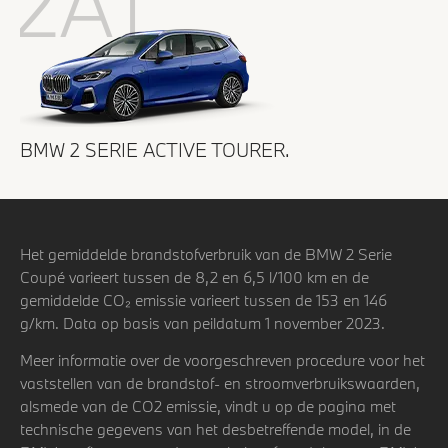
2AT
BMW 2 SERIE ACTIVE TOURER.
Het gemiddelde brandstofverbruik van de BMW 2 Serie
Coupé varieert tussen de 8,2 en 6,5 l/100 km en de
gemiddelde CO₂ emissie varieert tussen de 153 en 146
g/km. Data op basis van peildatum 1 november 2023.
Meer informatie over de voorgeschreven procedure voor het
vaststellen van de brandstof- en stroomverbruikswaarden,
alsmede van de CO2 emissie, vindt u op de pagina met
technische gegevens van het desbetreffende model, in de