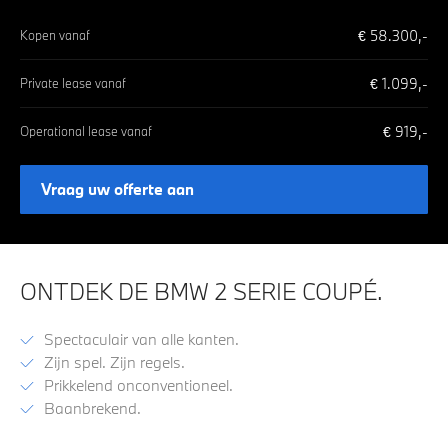
€
58.300
,-
Kopen vanaf
€
1.099
,-
Private lease vanaf
€
919
,-
Operational lease vanaf
Vraag uw offerte aan
ONTDEK DE BMW 2 SERIE COUPÉ.
Spectaculair van alle kanten.
Zijn spel. Zijn regels.
Prikkelend onconventioneel.
Baanbrekend.