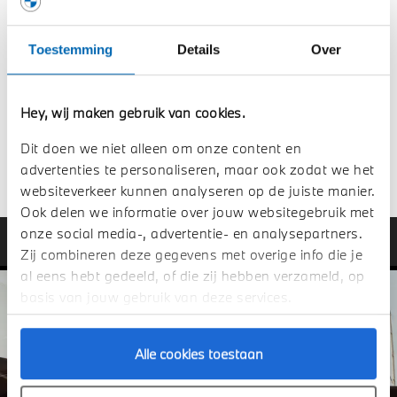
START DE PRIVATE LEASE
CALCULATOR.
Toestemming
Details
Over
Bereken het Private Lease bedrag voor uw BMW 2 Serie
Coupé in onze handige Private Lease Calculator.
Hey, wij maken gebruik van cookies.
Dit doen we niet alleen om onze content en
Bereken hier
advertenties te personaliseren, maar ook zodat we het
websiteverkeer kunnen analyseren op de juiste manier.
Ook delen we informatie over jouw websitegebruik met
onze social media-, advertentie- en analysepartners.
Zij combineren deze gegevens met overige info die je
al eens hebt gedeeld, of die zij hebben verzameld, op
basis van jouw gebruik van deze services.
Alle cookies toestaan