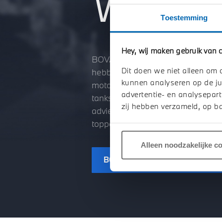
WAT 
Toestemming
Hey, wij maken gebruik van c
BOVAG is een brancheorganisatie 
Dit doen we niet alleen om 
hebben gespecialiseerd in person
kunnen analyseren op de ju
motorenrevisie, autoverhuur en -
advertentie- en analysepart
tankstations zijn welkom als lid
zij hebben verzameld, op ba
adviescentrum. Ook biedt BOVAG v
toppers in hun branche. Niet voo
Alleen noodzakelijke c
BOVAG voorwaarden particulier