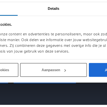
IS BOVAG
Details
ookies.
van ongeveer 9.000 ondernemers die zich met mobiliteit 
onze content en advertenties te personaliseren, maar ook zo
enauto’s, klassiekers, bedrijfsauto’s en trucks, tweewiel
iste manier. Ook delen we informatie over jouw websitegebrui
delen, autowassen, autopoetsen, verkeersopleidingen, sc
ners. Zij combineren deze gegevens met overige info die je al
. BOVAG-leden kunnen rekenen op professionele onderste
sis van jouw gebruik van deze services.
eel ruimte voor kennisdeling en ondersteuning bij innova
r niets is BOVAG ook een algemeen geaccepteerd kwalitei
A
ookies
Aanpassen
en
BOVAG voorwaarden zakelijk