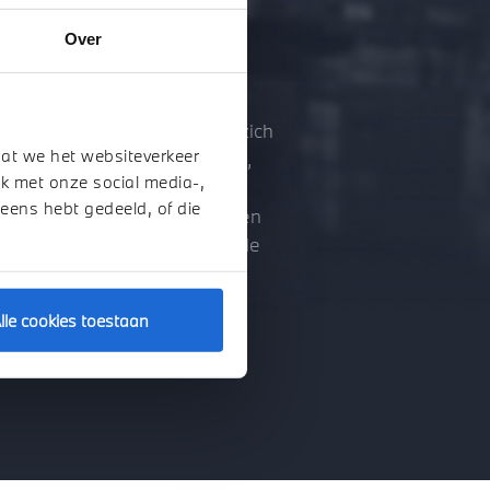
?
Over
bezighouden. Bedrijven die zich
dat we het websiteverkeer
ers, caravans, aanhangwagens,
k met onze social media-,
hadeherstelbedrijven en
 eens hebt gedeeld, of die
uning van het BOVAG kennis- en
tie. Zo blijven BOVAG-leden de
tskeurmerk bij consumenten.
lle cookies toestaan