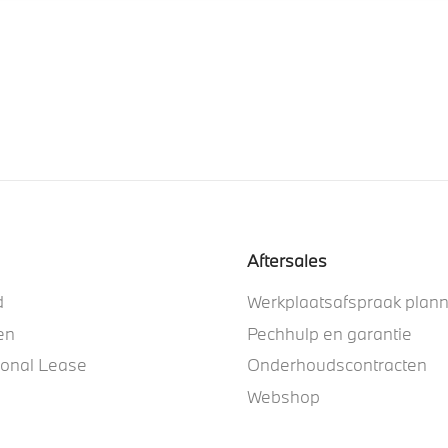
Aftersales
d
Werkplaatsafspraak plan
en
Pechhulp en garantie
ional Lease
Onderhoudscontracten
Webshop