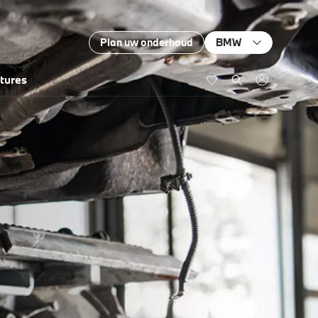
Plan uw onderhoud
BMW
tures