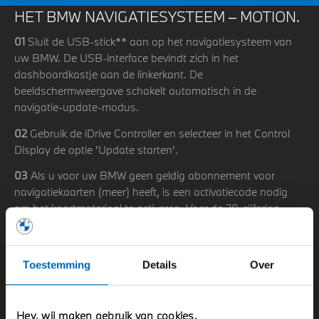
HET BMW NAVIGATIESYSTEEM – MOTION.
01
Sluit de USB-stick** aan op het navigatiesysteem van
uw BMW. De USB-interface bevindt zich in het
dashboardkastje aan de linkerkant. De
beeldschermweergave schakelt automatisch in de
navigatie-update-modus.
02
Gebruik de iDrive Controller en selecteer in het Control
Display de optie 'Update starten'.
03
Als u voor uw BMW geen geldig abonnement voor
navigatiekaarten (meer) heeft, is een activatiecode nodig
om het kaartmateriaal te activeren. Voer de 20-cijferige
activatiecode in via de iDrive Controller. Deze code bevat
geen cijfers 0 en 1 om verwarring met de letters O en I te
vermijden.
Toestemming
Details
Over
05
Selecteer 'OK' om de invoer te bevestigen. De update-
bewerking begint.
Hey, wij maken gebruik van cookies.