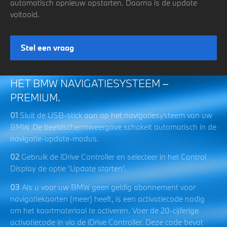
automatisch opnieuw opstarten. Daarna is de update
voltooid.
Stel een vraag
HET BMW NAVIGATIESYSTEEM –
PREMIUM.
01
Sluit de USB-stick aan op het navigatiesysteem van uw
BMW. De beeldschermweergave schakelt automatisch in de
navigatie-update-modus.
02
Gebruik de iDrive Controller en selecteer in het Control
Display de optie 'Update starten'.
03
Als u voor uw BMW geen geldig abonnement voor
navigatiekaarten (meer) heeft, is een activatiecode nodig
om het kaartmateriaal te activeren. Voer de 20-cijferige
activatiecode in via de iDrive Controller. Deze code bevat