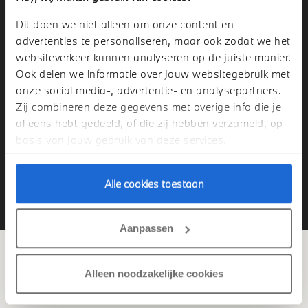
06
De gegevens worden nu geactualiseerd terwijl u rijdt. De
Dit doen we niet alleen om onze content en
update blijft draaien op de achtergrond, terwijl de
advertenties te personaliseren, maar ook zodat we het
basisfuncties van uw navigatiesysteem normaal
websiteverkeer kunnen analyseren op de juiste manier.
functioneren. De USB-stick niet verwijderen voordat de
Ook delen we informatie over jouw websitegebruik met
update-bewerking is voltooid.
onze social media-, advertentie- en analysepartners.
07
De volledige update kan 30 tot 90 minuten in beslag
Zij combineren deze gegevens met overige info die je
nemen. Na succesvolle installatie ervan zal het systeem
al eens hebt gedeeld, of die zij hebben verzameld, op
automatisch opnieuw opstarten. Daarna is de update
basis van jouw gebruik van deze services.
voltooid.
Alle cookies toestaan
Stel een vraag
Aanpassen
HET BMW NAVIGATIESYSTEEM – MOVE.
Alleen noodzakelijke cookies
01
Sluit de USB-stick aan op het navigatiesysteem van uw
BMW. De USB-interface bevindt zich in het