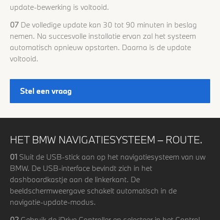
update-bewerking is voltooid.
07
De volledige update kan 30 tot 90 minuten in beslag
nemen. Na succesvolle installatie ervan zal het systeem
automatisch opnieuw opstarten. Daarna is de update
voltooid.
Stel een vraag
HET BMW NAVIGATIESYSTEEM – ROUTE.
01
Sluit de USB-stick aan op het navigatiesysteem van uw
BMW. De USB-interface bevindt zich in het
dashboardkastje aan de linkerkant. De
beeldschermweergave schakelt automatisch in de
navigatie-update-modus.
02
Gebruik de iDrive Controller en selecteer in het Control