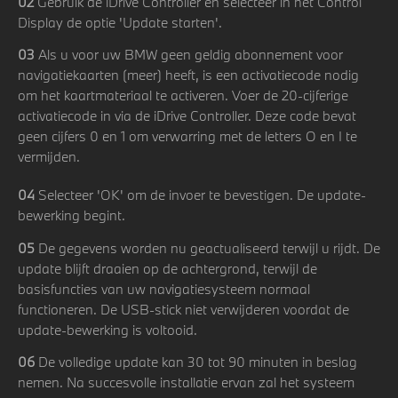
02
Gebruik de iDrive Controller en selecteer in het Control
Display de optie 'Update starten'.
03
Als u voor uw BMW geen geldig abonnement voor
navigatiekaarten (meer) heeft, is een activatiecode nodig
om het kaartmateriaal te activeren. Voer de 20-cijferige
activatiecode in via de iDrive Controller. Deze code bevat
geen cijfers 0 en 1 om verwarring met de letters O en I te
vermijden.
04
Selecteer 'OK' om de invoer te bevestigen. De update-
bewerking begint.
05
De gegevens worden nu geactualiseerd terwijl u rijdt. De
update blijft draaien op de achtergrond, terwijl de
basisfuncties van uw navigatiesysteem normaal
functioneren. De USB-stick niet verwijderen voordat de
update-bewerking is voltooid.
06
De volledige update kan 30 tot 90 minuten in beslag
nemen. Na succesvolle installatie ervan zal het systeem