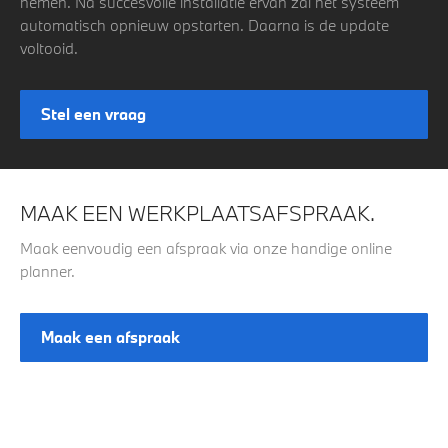
nemen. Na succesvolle installatie ervan zal het systeem
automatisch opnieuw opstarten. Daarna is de update
voltooid.
Stel een vraag
MAAK EEN WERKPLAATSAFSPRAAK.
Maak eenvoudig een afspraak via onze handige online
planner.
Maak een afspraak