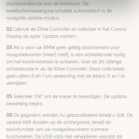
dashboardkastje aan de linkerkant. De
beeldschermweergave schakelt automatisch in de
navigatie-update-modus.
02
Gebruik de iDrive Controller en selecteer in het Control
Display de optie 'Update starten'.
03
Als u voor uw BMW geen geldig abonnement voor
navigatiekaarten (meer) heeft, is een activatiecode nodig
om het kaartmateriaal te activeren. Voer de 20-cijferige
activatiecode in via de iDrive Controller. Deze code bevat
geen cijfers 0 en 1 om verwarring met de letters O en I te
vermijden.
05
Selecteer 'OK' om de invoer te bevestigen. De update-
bewerking begint.
06
De gegevens worden nu geactualiseerd terwijl u rijdt. De
update blijft draaien op de achtergrond, terwijl de
basisfuncties van uw navigatiesysteem normaal
functioneren. De USB-stick niet verwijderen voordat de