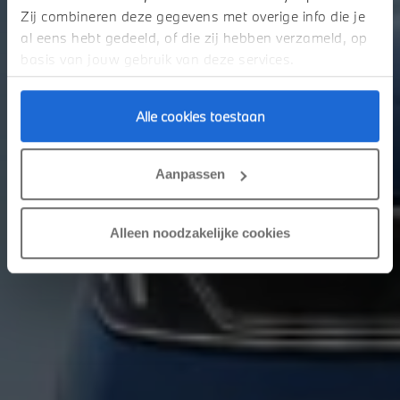
Zij combineren deze gegevens met overige info die je
Nieuwe BMW i3 Sedan First Edition
al eens hebt gedeeld, of die zij hebben verzameld, op
basis van jouw gebruik van deze services.
Alle cookies toestaan
Aanpassen
Alleen noodzakelijke cookies