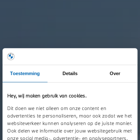
Toestemming
Details
Over
Hey, wij maken gebruik van cookies.
WELKOM BIJ STORY BMW.
Dit doen we niet alleen om onze content en
De nieuwe BMW i3 Sedan. Vanaf nu te bestellen als First Edition.
advertenties te personaliseren, maar ook zodat we het
websiteverkeer kunnen analyseren op de juiste manier.
Ook delen we informatie over jouw websitegebruik met
Plan uw onderhoud
onze social media-, advertentie- en analysepartners.