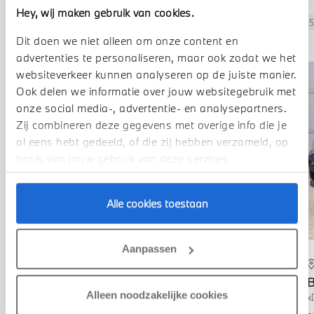
Hey, wij maken gebruik van cookies.
Demo
Occasions
Voorraad-
21
84
115
Nieuw
Dit doen we niet alleen om onze content en
advertenties te personaliseren, maar ook zodat we het
websiteverkeer kunnen analyseren op de juiste manier.
Ook delen we informatie over jouw websitegebruik met
onze social media-, advertentie- en analysepartners.
Zij combineren deze gegevens met overige info die je
al eens hebt gedeeld, of die zij hebben verzameld, op
basis van jouw gebruik van deze services.
Alle cookies toestaan
Aanpassen
Echt
BMW
X3
Alleen noodzakelijke cookies
30e xDrive M Sport Automaat
x