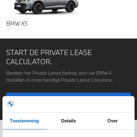
BMW X5
START DE PRIVATE LEASE
CALCULATOR.
Bereken het Private Lease bedrag voor uw BMW X
modellen in onze handige Private Lease Calculator.
Bereken hier
Toestemming
Details
Over
Filteren op