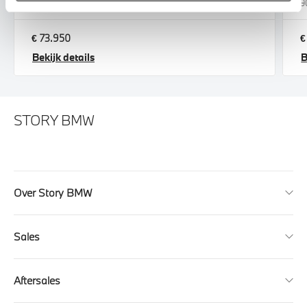
15.443 km
15.443 km
Hybride
9
€ 73.950
€
Bekijk details
B
STORY BMW
Over Story BMW
Sales
Aftersales