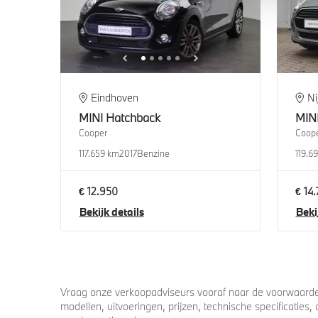
Eindhoven
N
MINI
Hatchback
MIN
Cooper
Coope
117.659 km
2017
Benzine
119.6
€ 12.950
€ 14
Bekijk details
Beki
Vraag onze verkoopadviseurs vooraf naar de voorwaarden
modellen, uitvoeringen, prijzen, technische specificatie