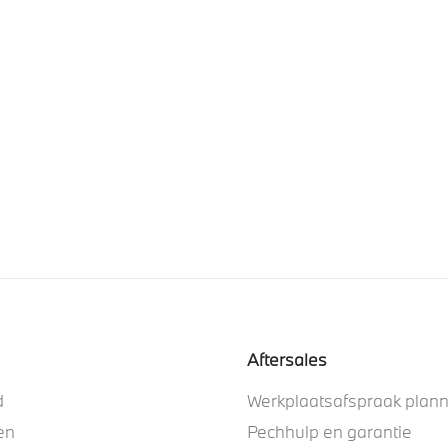
Aftersales
d
Werkplaatsafspraak plan
en
Pechhulp en garantie