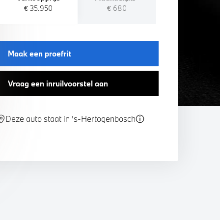
€ 35.950
€ 680
Maak een proefrit
Vraag een inruilvoorstel aan
Deze auto staat in 's-Hertogenbosch