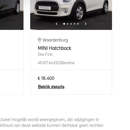
Waardenburg
MINI
Hatchback
One First
49.107 km
2021
Benzine
€ 18.400
Bekijk details
ueel mogelijk wordt weergegeven, zijn wijzigingen in
 de inhoud van deze website kunnen derhalve geen rechten