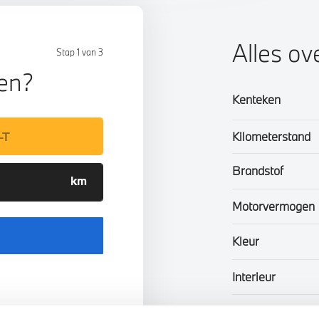
Alles o
Stap 1 van 3
len?
Kenteken
Kilometerstand
Brandstof
Motorvermogen
Kleur
Interieur
n uw auto
Btw/Marge