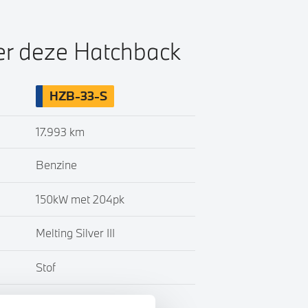
ver deze Hatchback
HZB-33-S
17.993 km
Benzine
150kW met 204pk
Melting Silver III
Stof
BTW