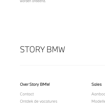
worden ontleend.
STORY BMW
Over Story BMW
Sales
Contact
Aanbo
Ontdek de vacatures
Modell