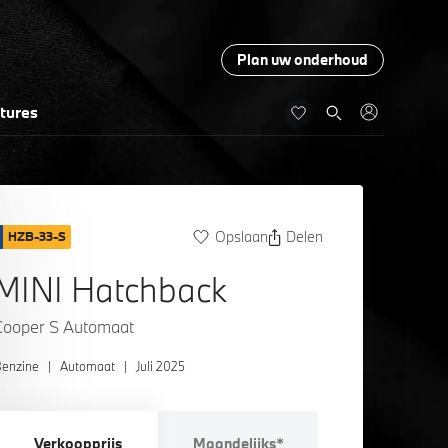
Plan uw onderhoud
tures
Opslaan
Delen
HZB-33-S
MINI Hatchback
Cooper S Automaat
enzine
|
Automaat
|
Juli 2025
Verkoopprijs
Maandelijks*