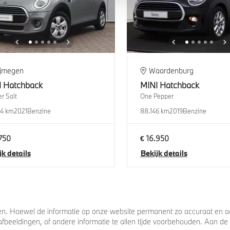
ijmegen
Waardenburg
I
Hatchback
MINI
Hatchback
r Salt
One Pepper
94 km
2021
Benzine
88.146 km
2019
Benzine
.750
€ 16.950
jk details
Bekijk details
. Hoewel de informatie op onze website permanent zo accuraat en act
s, afbeeldingen, of andere informatie te allen tijde voorbehouden. Aan