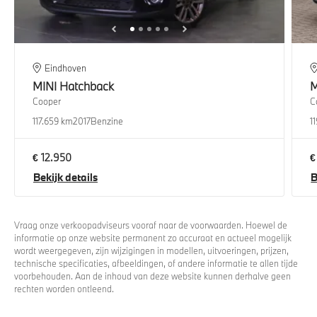
Eindhoven
MINI
Hatchback
M
Cooper
C
117.659 km
2017
Benzine
1
€ 12.950
€
Bekijk details
B
Vraag onze verkoopadviseurs vooraf naar de voorwaarden. Hoewel de
informatie op onze website permanent zo accuraat en actueel mogelijk
wordt weergegeven, zijn wijzigingen in modellen, uitvoeringen, prijzen,
technische specificaties, afbeeldingen, of andere informatie te allen tijde
voorbehouden. Aan de inhoud van deze website kunnen derhalve geen
rechten worden ontleend.