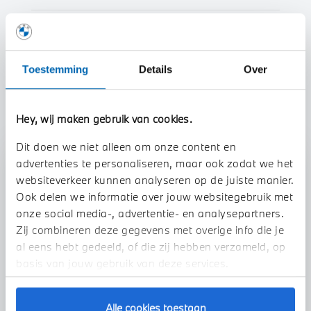
Btw/Marge
BTW
Toestemming
Details
Over
Toon alle eigenschappen
Hey, wij maken gebruik van cookies.
Dit doen we niet alleen om onze content en
advertenties te personaliseren, maar ook zodat we het
Stap 1 van 3
websiteverkeer kunnen analyseren op de juiste manier.
Uw auto inruilen?
Ook delen we informatie over jouw websitegebruik met
onze social media-, advertentie- en analysepartners.
Zij combineren deze gegevens met overige info die je
al eens hebt gedeeld, of die zij hebben verzameld, op
basis van jouw gebruik van deze services.
Alle cookies toestaan