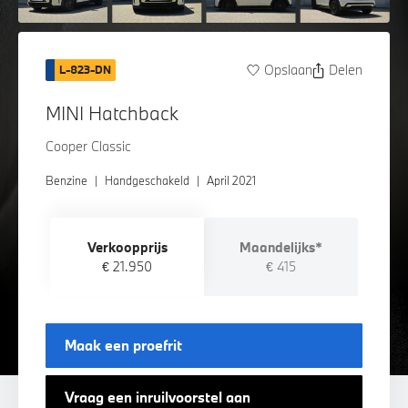
Opslaan
Delen
L-823-DN
MINI Hatchback
Cooper Classic
Benzine
|
Handgeschakeld
|
April 2021
Verkoopprijs
Maandelijks*
€ 21.950
€ 415
Maak een proefrit
Vraag een inruilvoorstel aan