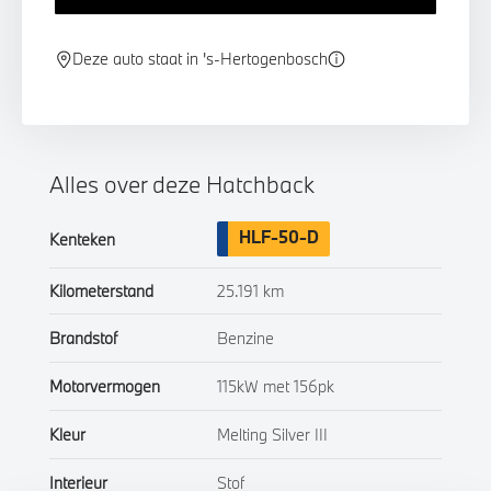
Deze auto staat in 's-Hertogenbosch
Alles over deze Hatchback
HLF-50-D
Kenteken
Kilometerstand
25.191 km
Brandstof
Benzine
Motorvermogen
115kW met 156pk
Kleur
Melting Silver III
Interieur
Stof