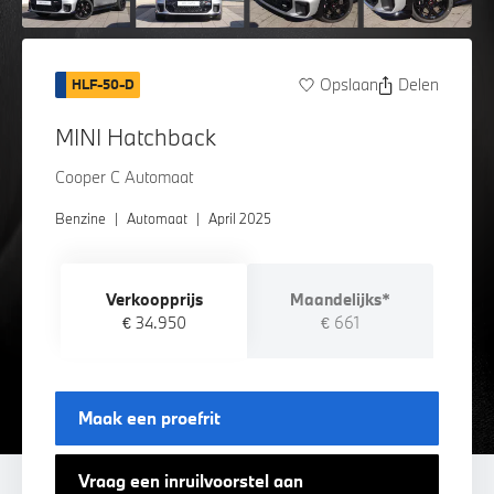
Opslaan
Delen
HLF-50-D
MINI Hatchback
Cooper C Automaat
Benzine
|
Automaat
|
April 2025
Verkoopprijs
Maandelijks*
€ 34.950
€ 661
Maak een proefrit
Vraag een inruilvoorstel aan