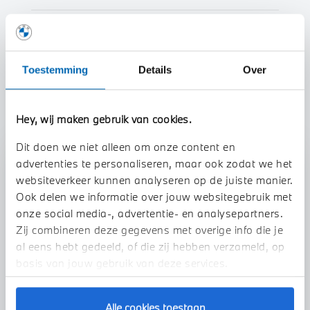
Btw/Marge
BTW
Toestemming
Details
Over
Toon alle eigenschappen
Hey, wij maken gebruik van cookies.
Dit doen we niet alleen om onze content en
advertenties te personaliseren, maar ook zodat we het
Stap 1 van 3
websiteverkeer kunnen analyseren op de juiste manier.
Uw auto inruilen?
Ook delen we informatie over jouw websitegebruik met
onze social media-, advertentie- en analysepartners.
Zij combineren deze gegevens met overige info die je
al eens hebt gedeeld, of die zij hebben verzameld, op
basis van jouw gebruik van deze services.
Alle cookies toestaan