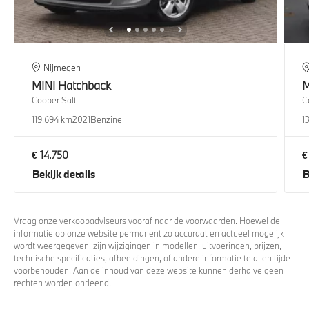
Nijmegen
MINI
Hatchback
M
Cooper Salt
C
119.694 km
2021
Benzine
1
€ 14.750
€
Bekijk details
B
Vraag onze verkoopadviseurs vooraf naar de voorwaarden. Hoewel de
informatie op onze website permanent zo accuraat en actueel mogelijk
wordt weergegeven, zijn wijzigingen in modellen, uitvoeringen, prijzen,
technische specificaties, afbeeldingen, of andere informatie te allen tijde
voorbehouden. Aan de inhoud van deze website kunnen derhalve geen
rechten worden ontleend.