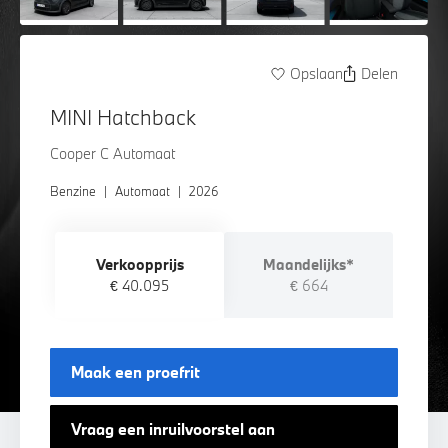
Opslaan
Delen
MINI Hatchback
Cooper C Automaat
Benzine
|
Automaat
|
2026
Verkoopprijs
Maandelijks*
€ 40.095
€ 664
Maak een proefrit
Vraag een inruilvoorstel aan