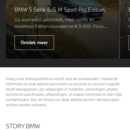
BMW 5 Serie & i5 M Sport Pro Edition.
Ga voor extra sportiviteit, meer opties én
maximaal Edition-voordeel tot € 9.000. Fiscaal
leverbaar vanaf € 75.347. Met de BMW 5 Serie
& i5 M Sport Pro Edition kiest u voor een rijk
Ontdek meer
uitgeruste uitvoering waarin juist de details het
verschil maken. De details die ervoor zorgen dat
u nog één keer omkijkt voordat u verder loopt.
Vraag onze verkoopadviseurs vooraf naar de voorwaarden. Hoewel de
informatie op onze website permanent zo accuraat en actueel mogelijk
wordt weergegeven, zijn wijzigingen in modellen, uitvoeringen, prijzen,
technische specificaties, afbeeldingen, of andere informatie te allen tijde
voorbehouden. Aan de inhoud van deze website kunnen derhalve geen
rechten worden ontleend.
STORY BMW