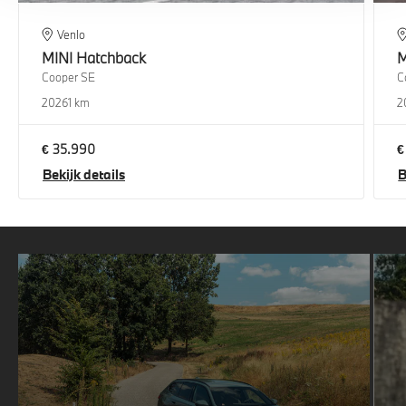
Venlo
MINI
Hatchback
M
Cooper SE
C
2026
1 km
2
€ 35.990
€
Bekijk details
B