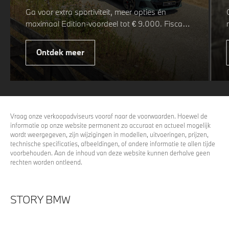
Ga voor extra sportiviteit, meer opties én
maximaal Edition-voordeel tot € 9.000. Fiscaal
leverbaar vanaf € 75.347. Met de BMW 5 Serie
& i5 M Sport Pro Edition kiest u voor een rijk
Ontdek meer
uitgeruste uitvoering waarin juist de details het
verschil maken. De details die ervoor zorgen dat
u nog één keer omkijkt voordat u verder loopt.
Vraag onze verkoopadviseurs vooraf naar de voorwaarden. Hoewel de
informatie op onze website permanent zo accuraat en actueel mogelijk
wordt weergegeven, zijn wijzigingen in modellen, uitvoeringen, prijzen,
technische specificaties, afbeeldingen, of andere informatie te allen tijde
voorbehouden. Aan de inhoud van deze website kunnen derhalve geen
rechten worden ontleend.
STORY BMW