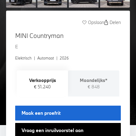
Opslaan
Delen
MINI Countryman
E
Elektrisch
|
Automaat
|
2026
Verkoopprijs
Maandelijks*
€ 51.240
€ 848
Maak een proefrit
Vraag een inruilvoorstel aan