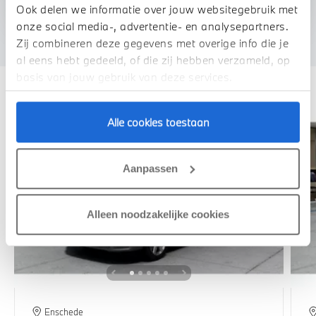
We verrekenen de waarde van uw auto
Ook delen we informatie over jouw websitegebruik met
onze social media-, advertentie- en analysepartners.
Zij combineren deze gegevens met overige info die je
al eens hebt gedeeld, of die zij hebben verzameld, op
Deze zijn vergelijkbaar
basis van jouw gebruik van deze services.
Alle cookies toestaan
Aanpassen
Alleen noodzakelijke cookies
Enschede