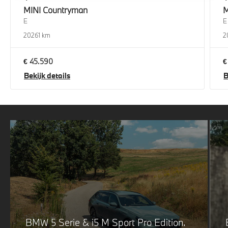
MINI
Countryman
M
E
E
2026
1 km
2
€ 45.590
€
Bekijk details
B
BMW 5 Serie & i5 M Sport Pro Edition.