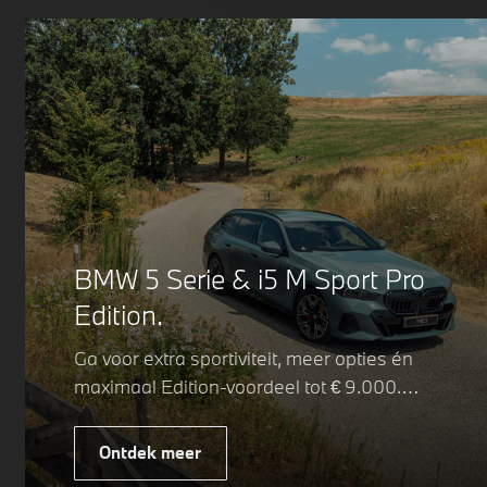
BMW 5 Serie & i5 M Sport Pro
Edition.
Ga voor extra sportiviteit, meer opties én
maximaal Edition-voordeel tot € 9.000.
Fiscaal leverbaar vanaf € 75.347. Met de
BMW 5 Serie & i5 M Sport Pro Edition kiest
Ontdek meer
u voor een rijk uitgeruste uitvoering waarin