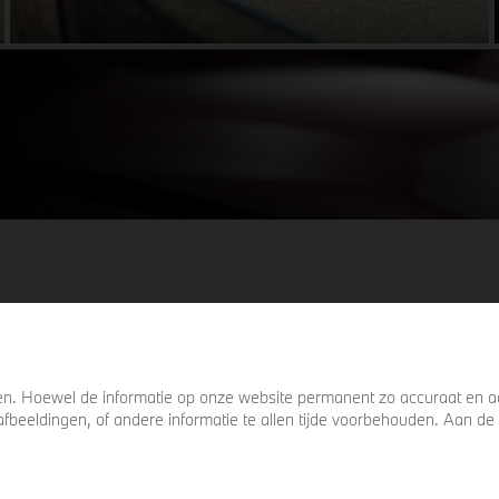
details het verschil maken. De details die
ervoor zorgen dat u nog één keer omkijkt
voordat u verder loopt.
. Hoewel de informatie op onze website permanent zo accuraat en act
s, afbeeldingen, of andere informatie te allen tijde voorbehouden. Aan