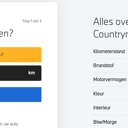
Alles ov
Stap 1 van 3
len?
Countr
Kilometerstand
Brandstof
Motorvermogen
Kleur
Interieur
Btw/Marge
n uw auto