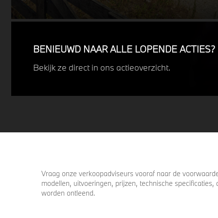
juist de details het verschil maken. De
details die ervoor zorgen dat u nog één
keer omkijkt voordat u verder loopt.
BENIEUWD NAAR ALLE LOPENDE ACTIES?
Bekijk ze direct in ons actieoverzicht.
Vraag onze verkoopadviseurs vooraf naar de voorwaarden
modellen, uitvoeringen, prijzen, technische specificatie
worden ontleend.