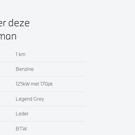
er deze
yman
1 km
Benzine
125kW met 170pk
Legend Grey
Leder
BTW