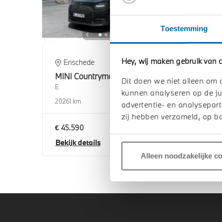
Toestemming
Hey, wij maken gebruik van c
Enschede
's
MINI
Countryman
MIN
Dit doen we niet alleen om 
E
E
kunnen analyseren op de ju
2026
1 km
2026
advertentie- en analysepart
zij hebben verzameld, op ba
€ 45.590
€ 45
Bekijk details
Beki
Alleen noodzakelijke c