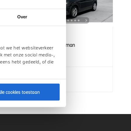
Over
Venlo
MINI
Countryman
dat we het websiteverkeer
E
k met onze social media-,
2026
1 km
 eens hebt gedeeld, of die
€ 45.590
Bekijk details
lle cookies toestaan