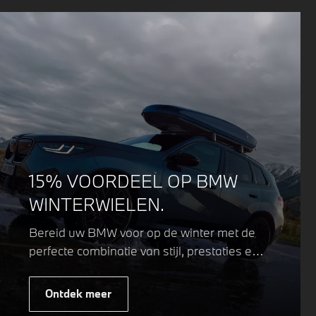
15% VOORDEEL OP BMW
WINTERWIELEN.
Bereid uw BMW voor op de winter met de
perfecte combinatie van stijl, prestaties en
veiligheid. Of u nu kiest voor een sportieve
of elegante look, onze winterwielen zijn
Ontdek meer
ontworpen om uw rijervaring te