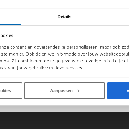
Details
ookies.
-Hertogenbosch
Eindhoven
I
Countryman
MINI
Countryman
onze content en advertenties te personaliseren, maar ook zo
E
iste manier. Ook delen we informatie over jouw websitegebrui
1 km
2026
1 km
ners. Zij combineren deze gegevens met overige info die je al
sis van jouw gebruik van deze services.
.590
€ 45.590
jk details
Bekijk details
A
ookies
Aanpassen