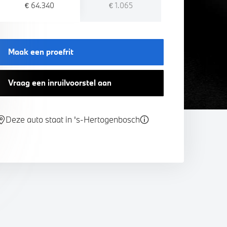
€ 64.340
€ 1.065
Maak een proefrit
Vraag een inruilvoorstel aan
Deze auto staat in 's-Hertogenbosch