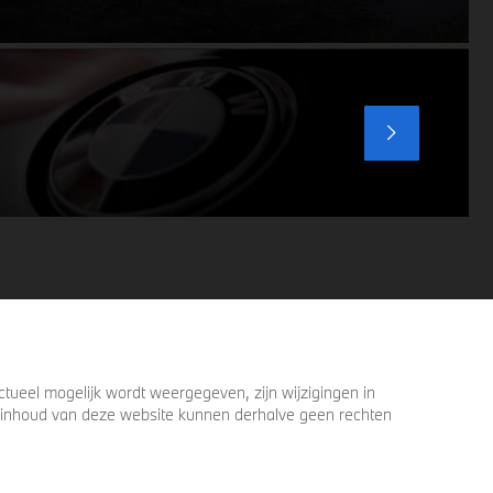
optimaliseren, zelfs in de meest
uitdagende weersomstandigheden.
Profiteer nu van
15% voordeel.
ueel mogelijk wordt weergegeven, zijn wijzigingen in
 de inhoud van deze website kunnen derhalve geen rechten