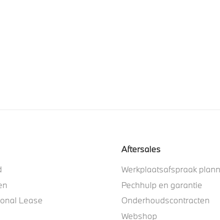
Aftersales
d
Werkplaatsafspraak plan
en
Pechhulp en garantie
ional Lease
Onderhoudscontracten
Webshop