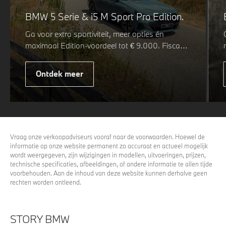
BMW 5 Serie & i5 M Sport Pro Edition.
Ga voor extra sportiviteit, meer opties én
maximaal Edition-voordeel tot € 9.000. Fiscaal
leverbaar vanaf € 75.347. Met de BMW 5 Serie
& i5 M Sport Pro Edition kiest u voor een rijk
Ontdek meer
uitgeruste uitvoering waarin juist de details het
verschil maken. De details die ervoor zorgen dat
u nog één keer omkijkt voordat u verder loopt.
Vraag onze verkoopadviseurs vooraf naar de voorwaarden. Hoewel de
informatie op onze website permanent zo accuraat en actueel mogelijk
wordt weergegeven, zijn wijzigingen in modellen, uitvoeringen, prijzen,
technische specificaties, afbeeldingen, of andere informatie te allen tijde
voorbehouden. Aan de inhoud van deze website kunnen derhalve geen
rechten worden ontleend.
STORY BMW