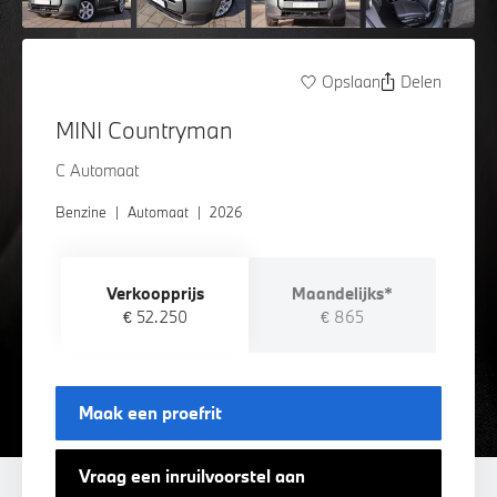
Opslaan
Delen
MINI Countryman
C Automaat
Benzine
|
Automaat
|
2026
Verkoopprijs
Maandelijks*
€ 52.250
€ 865
Maak een proefrit
Vraag een inruilvoorstel aan