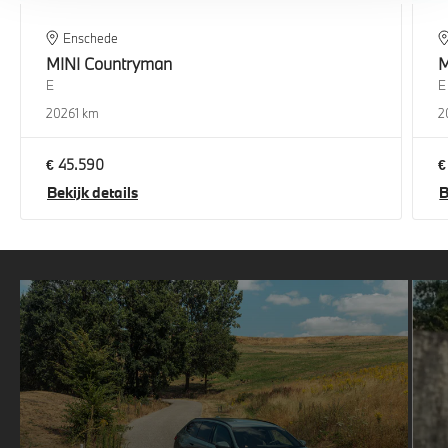
Enschede
MINI
Countryman
M
E
E
2026
1 km
2
€ 45.590
€
Bekijk details
B