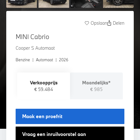
Opslaan
Delen
MINI Cabrio
Cooper S Automaat
Benzine
|
Automaat
|
2026
Verkoopprijs
Maandelijks*
€ 59.484
€ 985
Maak een proefrit
Vraag een inruilvoorstel aan