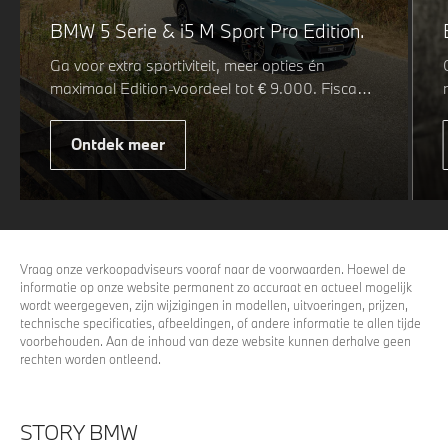
BMW 5 Serie & i5 M Sport Pro Edition.
Ga voor extra sportiviteit, meer opties én
maximaal Edition-voordeel tot € 9.000. Fiscaal
leverbaar vanaf € 75.347. Met de BMW 5 Serie
& i5 M Sport Pro Edition kiest u voor een rijk
Ontdek meer
uitgeruste uitvoering waarin juist de details het
verschil maken. De details die ervoor zorgen dat
u nog één keer omkijkt voordat u verder loopt.
Vraag onze verkoopadviseurs vooraf naar de voorwaarden. Hoewel de
informatie op onze website permanent zo accuraat en actueel mogelijk
wordt weergegeven, zijn wijzigingen in modellen, uitvoeringen, prijzen,
technische specificaties, afbeeldingen, of andere informatie te allen tijde
voorbehouden. Aan de inhoud van deze website kunnen derhalve geen
rechten worden ontleend.
STORY BMW