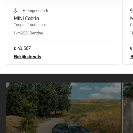
's-Hertogenbosch
MINI
Cabrio
M
Cooper C Automaat
C
1 km
2026
Benzine
1
€ 49.567
€
Bekijk details
B