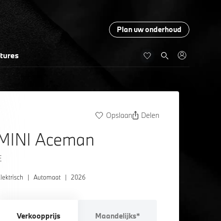
Plan uw onderhoud
tures
Opslaan
Delen
MINI Aceman
E
lektrisch
|
Automaat
|
2026
Verkoopprijs
Maandelijks*