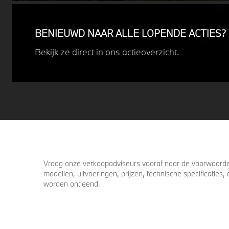
details die ervoor zorgen dat u nog één
keer omkijkt voordat u verder loopt.
BENIEUWD NAAR ALLE LOPENDE ACTIES?
Bekijk ze direct in ons actieoverzicht.
Vraag onze verkoopadviseurs vooraf naar de voorwaarden
modellen, uitvoeringen, prijzen, technische specificatie
worden ontleend.