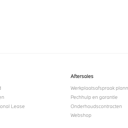
Aftersales
d
Werkplaatsafspraak plan
en
Pechhulp en garantie
ional Lease
Onderhoudscontracten
Webshop