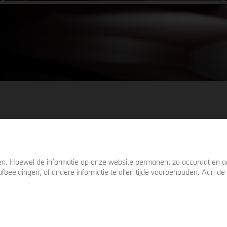
ervoor zorgen dat u nog één keer omkijkt
voordat u verder loopt.
. Hoewel de informatie op onze website permanent zo accuraat en act
s, afbeeldingen, of andere informatie te allen tijde voorbehouden. Aan