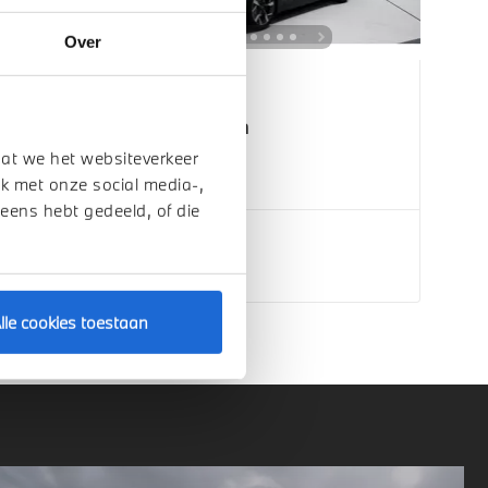
Over
Eindhoven
MINI
Aceman
E
dat we het websiteverkeer
k met onze social media-,
2026
1 km
 eens hebt gedeeld, of die
€ 38.079
Bekijk details
lle cookies toestaan