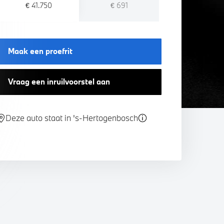
€ 41.750
€ 691
Maak een proefrit
Vraag een inruilvoorstel aan
Deze auto staat in 's-Hertogenbosch