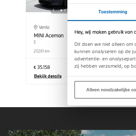
Toestemming
Venlo
E
Hey, wij maken gebruik van c
MINI
Aceman
MIN
E
E
Dit doen we niet alleen om 
kunnen analyseren op de ju
2026
1 km
2026
advertentie- en analysepart
zij hebben verzameld, op ba
€ 35.158
€ 36
Bekijk details
Beki
Alleen noodzakelijke c