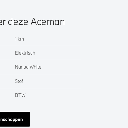
ver deze Aceman
1 km
Elektrisch
Nanuq White
Stof
BTW
genschappen