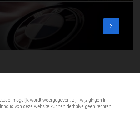
uitdagende weersomstandigheden.
Profiteer nu van
15% voordeel.
ueel mogelijk wordt weergegeven, zijn wijzigingen in
 de inhoud van deze website kunnen derhalve geen rechten