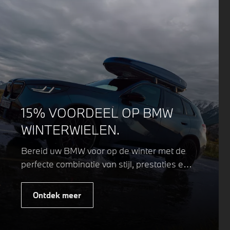
15% VOORDEEL OP BMW
WINTERWIELEN.
Bereid uw BMW voor op de winter met de
perfecte combinatie van stijl, prestaties en
veiligheid. Of u nu kiest voor een sportieve
of elegante look, onze winterwielen zijn
Ontdek meer
ontworpen om uw rijervaring te
optimaliseren, zelfs in de meest