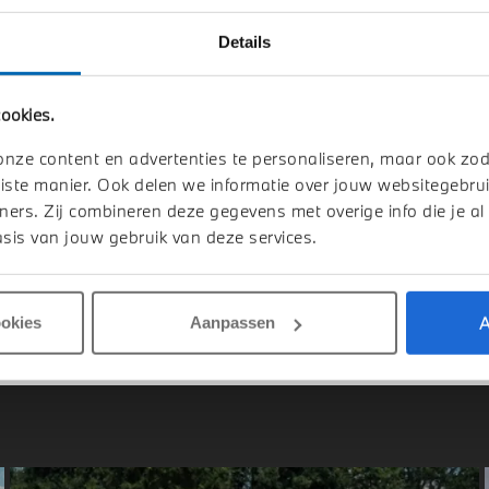
Details
indhoven
Venlo
ookies.
I
Aceman
MINI
Aceman
E
onze content en advertenties te personaliseren, maar ook zo
iste manier. Ook delen we informatie over jouw websitegebrui
1 km
2026
1 km
ners. Zij combineren deze gegevens met overige info die je al
sis van jouw gebruik van deze services.
.613
€ 36.613
jk details
Bekijk details
A
ookies
Aanpassen