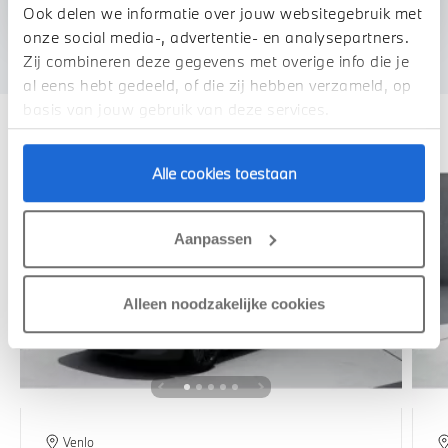
We verrekenen de waarde van uw auto
Ook delen we informatie over jouw websitegebruik met
onze social media-, advertentie- en analysepartners.
Zij combineren deze gegevens met overige info die je
al eens hebt gedeeld, of die zij hebben verzameld, op
Deze zijn vergelijkbaar
basis van jouw gebruik van deze services.
Alle cookies toestaan
Aanpassen
Alleen noodzakelijke cookies
Venlo