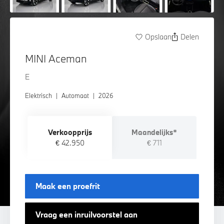
Opslaan
Delen
MINI Aceman
E
Elektrisch
|
Automaat
|
2026
Verkoopprijs
Maandelijks*
€ 42.950
€ 711
Maak een proefrit
Vraag een inruilvoorstel aan