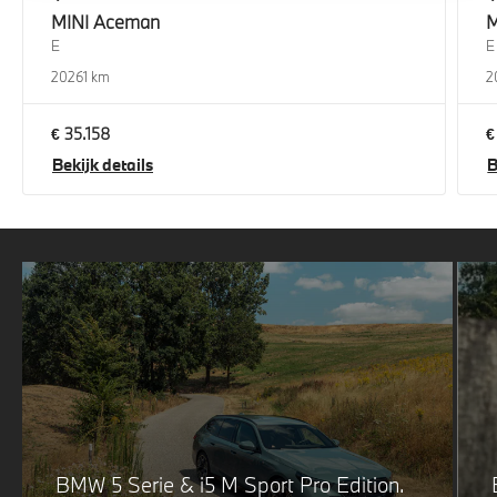
MINI
Aceman
M
E
E
2026
1 km
2
€ 35.158
€
Bekijk details
B
BMW 5 Serie & i5 M Sport Pro Edition.