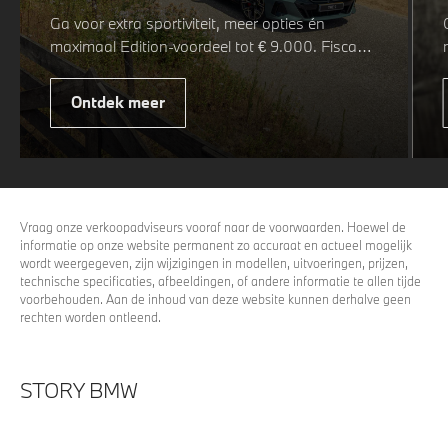
Ga voor extra sportiviteit, meer opties én
maximaal Edition-voordeel tot € 9.000. Fiscaal
leverbaar vanaf € 75.347. Met de BMW 5 Serie
& i5 M Sport Pro Edition kiest u voor een rijk
Ontdek meer
uitgeruste uitvoering waarin juist de details het
verschil maken. De details die ervoor zorgen dat
u nog één keer omkijkt voordat u verder loopt.
Vraag onze verkoopadviseurs vooraf naar de voorwaarden. Hoewel de
informatie op onze website permanent zo accuraat en actueel mogelijk
wordt weergegeven, zijn wijzigingen in modellen, uitvoeringen, prijzen,
technische specificaties, afbeeldingen, of andere informatie te allen tijde
voorbehouden. Aan de inhoud van deze website kunnen derhalve geen
rechten worden ontleend.
STORY BMW