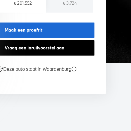
€ 201.552
€ 3.724
Maak een proefrit
Vraag een inruilvoorstel aan
Deze auto staat in Waardenburg