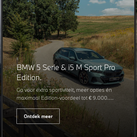
BMW 5 Serie & i5 M Sport Pro
Edition.
Ga voor extra sportiviteit, meer opties én
maximaal Edition-voordeel tot € 9.000.
Fiscaal leverbaar vanaf € 75.347. Met de
BMW 5 Serie & i5 M Sport Pro Edition kiest
Ontdek meer
u voor een rijk uitgeruste uitvoering waarin
juist de details het verschil maken. De