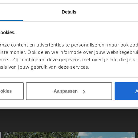
Details
-Hertogenbosch
's-Hertogenbosch
ookies.
W
XM
BMW
XM
 50e Automaat
PHEV 50e Automaat
onze content en advertenties te personaliseren, maar ook zo
iste manier. Ook delen we informatie over jouw websitegebrui
026
Hybride
1 km
2026
Hybride
ners. Zij combineren deze gegevens met overige info die je al
sis van jouw gebruik van deze services.
.146
€ 143.198
jk details
Bekijk details
A
ookies
Aanpassen