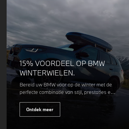
15% VOORDEEL OP BMW
WINTERWIELEN.
Bereid uw BMW voor op de winter met de
perfecte combinatie van stijl, prestaties en
veiligheid. Of u nu kiest voor een sportieve
of elegante look, onze winterwielen zijn
Ontdek meer
ontworpen om uw rijervaring te
optimaliseren, zelfs in de meest