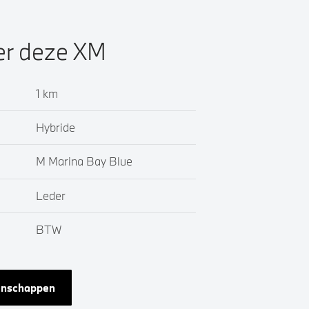
ver deze XM
1 km
Hybride
M Marina Bay Blue
Leder
BTW
genschappen