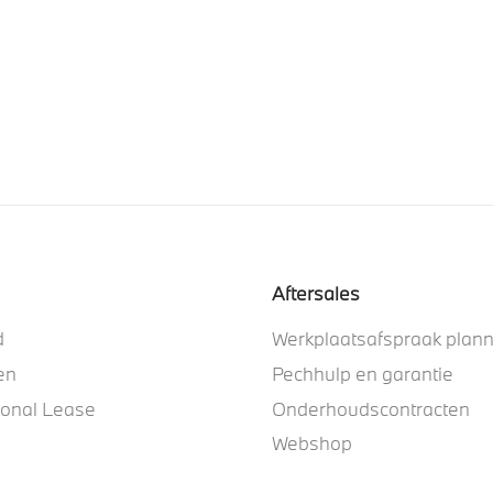
Aftersales
d
Werkplaatsafspraak plan
en
Pechhulp en garantie
ional Lease
Onderhoudscontracten
Webshop