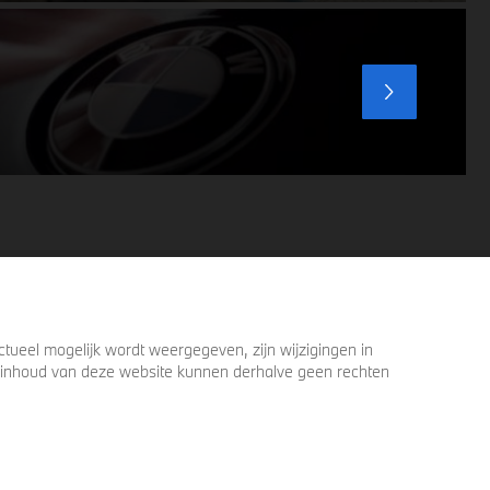
ervoor zorgen dat u nog één keer omkijkt
voordat u verder loopt.
ueel mogelijk wordt weergegeven, zijn wijzigingen in
 de inhoud van deze website kunnen derhalve geen rechten