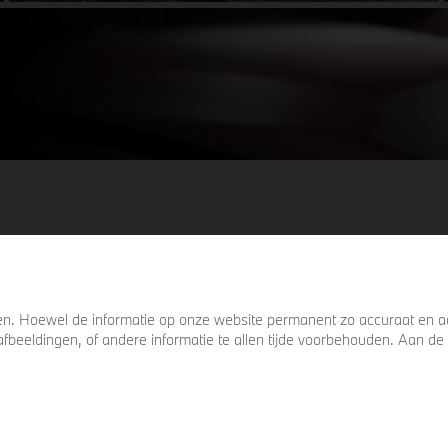
details die ervoor zorgen dat u nog één
keer omkijkt voordat u verder loopt.
. Hoewel de informatie op onze website permanent zo accuraat en act
s, afbeeldingen, of andere informatie te allen tijde voorbehouden. Aan