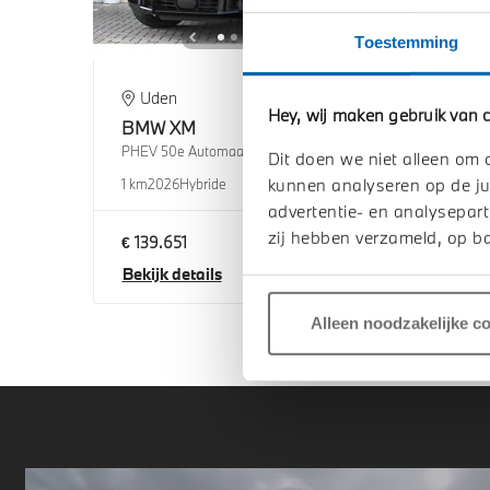
Toestemming
Uden
's
Hey, wij maken gebruik van c
BMW
XM
BM
PHEV 50e Automaat
PHEV
Dit doen we niet alleen om 
kunnen analyseren op de ju
1 km
2026
Hybride
1 km
2
advertentie- en analysepart
zij hebben verzameld, op ba
€ 139.651
€ 142
Bekijk details
Beki
Alleen noodzakelijke c