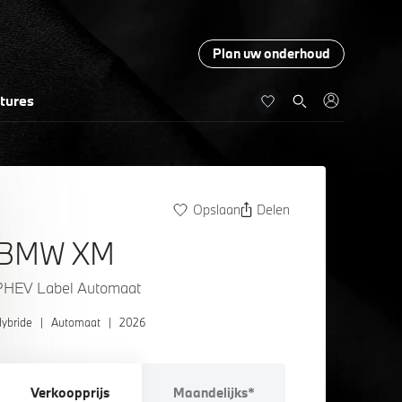
Plan uw onderhoud
tures
Opslaan
Delen
BMW XM
PHEV Label Automaat
ybride
|
Automaat
|
2026
Verkoopprijs
Maandelijks*