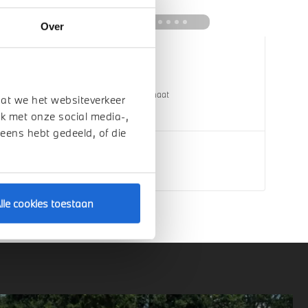
Over
Uden
BMW
XM
PHEV 50e Automaat
dat we het websiteverkeer
1 km
2026
Hybride
k met onze social media-,
 eens hebt gedeeld, of die
€ 144.945
Bekijk details
lle cookies toestaan