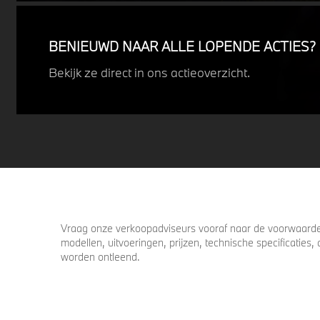
uitdagende weersomstandigheden.
Profiteer nu van
15% voordeel.
BENIEUWD NAAR ALLE LOPENDE ACTIES?
Bekijk ze direct in ons actieoverzicht.
Vraag onze verkoopadviseurs vooraf naar de voorwaarden
modellen, uitvoeringen, prijzen, technische specificatie
worden ontleend.