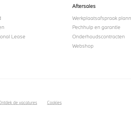
Aftersales
d
Werkplaatsafspraak plan
en
Pechhulp en garantie
ional Lease
Onderhoudscontracten
Webshop
Ontdek de vacatures
Cookies