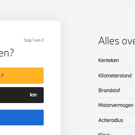
Alles o
Stap 1 van 3
len?
Kenteken
Kilometerstand
Brandstof
Motorvermogen
Actieradius
Kleur