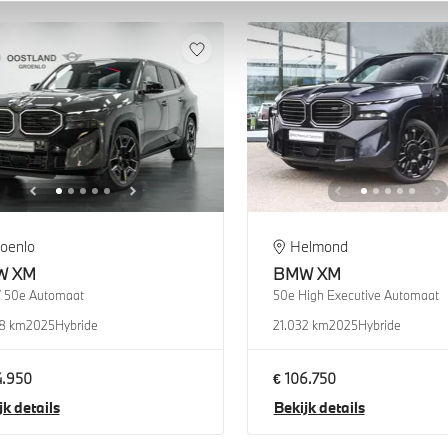
oenlo
Helmond
W
XM
BMW
XM
 50e Automaat
50e High Executive Automaat
8 km
2025
Hybride
21.032 km
2025
Hybride
4.950
€ 106.750
jk details
Bekijk details