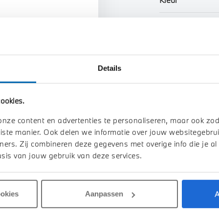
n uw auto
Interieur
Btw/Marge
Details
Toon alle ei
ookies.
onze content en advertenties te personaliseren, maar ook zo
iste manier. Ook delen we informatie over jouw websitegebrui
ners. Zij combineren deze gegevens met overige info die je al
sis van jouw gebruik van deze services.
A
ookies
Aanpassen