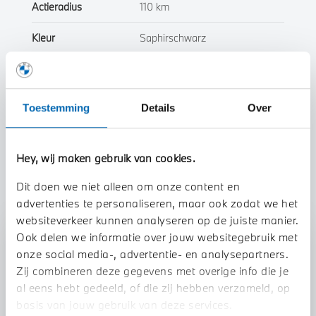
Actieradius
110 km
Kleur
Saphirschwarz
Interieur
Leder
Btw/Marge
BTW
Toestemming
Details
Over
Toon alle eigenschappen
Hey, wij maken gebruik van cookies.
Dit doen we niet alleen om onze content en
advertenties te personaliseren, maar ook zodat we het
websiteverkeer kunnen analyseren op de juiste manier.
Ook delen we informatie over jouw websitegebruik met
Stap 1 van 3
onze social media-, advertentie- en analysepartners.
Uw auto inruilen?
Zij combineren deze gegevens met overige info die je
al eens hebt gedeeld, of die zij hebben verzameld, op
basis van jouw gebruik van deze services.