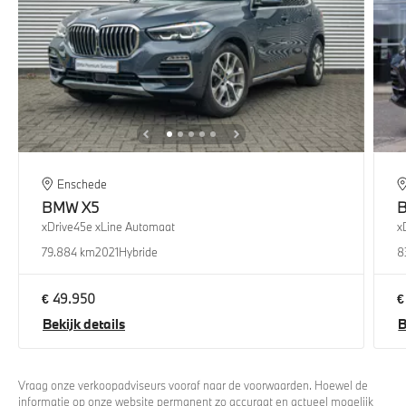
Enschede
BMW
X5
xDrive45e xLine Automaat
x
79.884 km
2021
Hybride
8
€ 49.950
€
Bekijk details
B
Vraag onze verkoopadviseurs vooraf naar de voorwaarden. Hoewel de
informatie op onze website permanent zo accuraat en actueel mogelijk