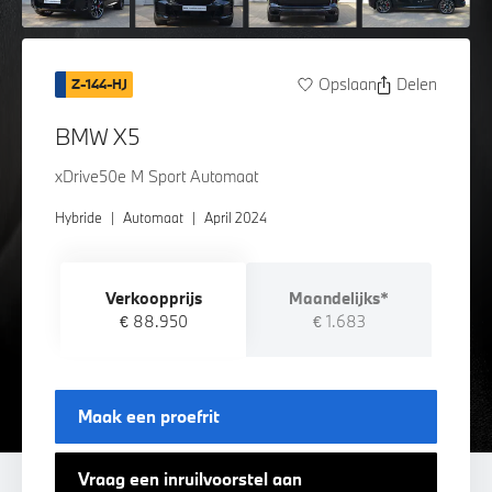
Opslaan
Delen
Z-144-HJ
BMW X5
xDrive50e M Sport Automaat
Hybride
|
Automaat
|
April 2024
Verkoopprijs
Maandelijks*
€ 88.950
€ 1.683
Maak een proefrit
Vraag een inruilvoorstel aan