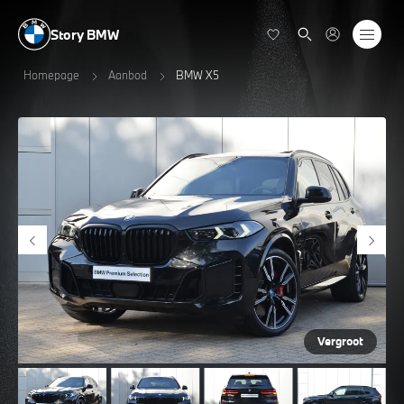
Story BMW
Homepage
Aanbod
BMW X5
Vergroot