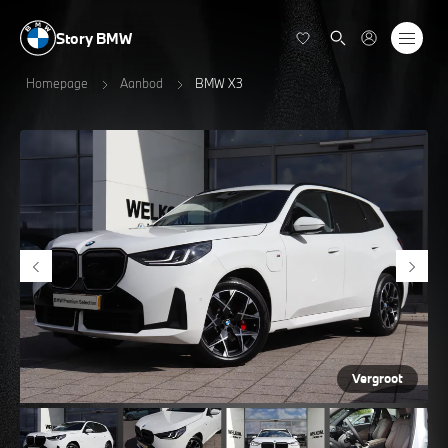
Story BMW
Homepage
Aanbod
BMW X3
Vergroot