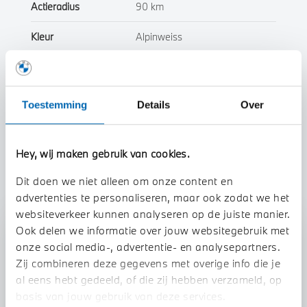
Actieradius
90 km
Kleur
Alpinweiss
Interieur
Leder
Btw/Marge
BTW
Toestemming
Details
Over
Toon alle eigenschappen
Hey, wij maken gebruik van cookies.
Dit doen we niet alleen om onze content en
advertenties te personaliseren, maar ook zodat we het
websiteverkeer kunnen analyseren op de juiste manier.
Ook delen we informatie over jouw websitegebruik met
Stap 1 van 3
onze social media-, advertentie- en analysepartners.
Uw auto inruilen?
Zij combineren deze gegevens met overige info die je
al eens hebt gedeeld, of die zij hebben verzameld, op
basis van jouw gebruik van deze services.