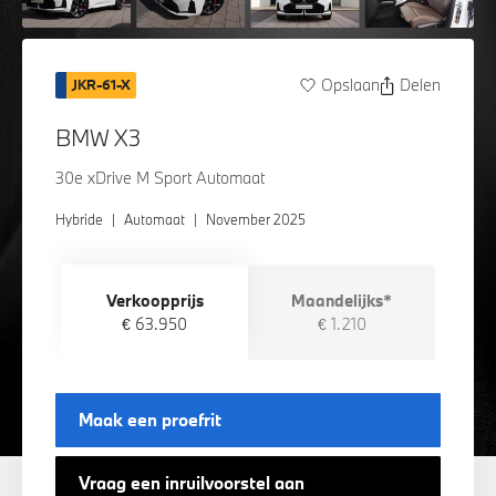
Opslaan
Delen
JKR-61-X
BMW X3
30e xDrive M Sport Automaat
Hybride
|
Automaat
|
November 2025
Verkoopprijs
Maandelijks*
€ 63.950
€ 1.210
Maak een proefrit
Vraag een inruilvoorstel aan