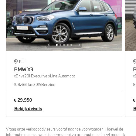
Echt
BMW
X3
xDrive20i Executive xLine Automaat
x
108.466 km
2019
Benzine
8
€ 29.950
€
Bekijk details
B
Vraag onze verkoopadviseurs vooraf naar de voorwaarden. Hoewel de
informatie op onze website permanent zo accuraat en actueel mogelijk