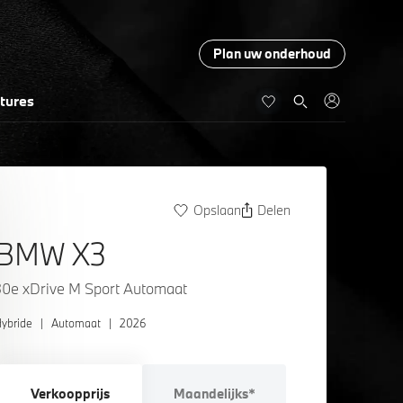
Plan uw onderhoud
tures
Opslaan
Delen
BMW X3
30e xDrive M Sport Automaat
ybride
|
Automaat
|
2026
Verkoopprijs
Maandelijks*