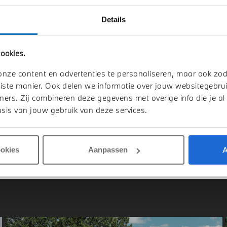
Details
elmond
Doetinchem
ookies.
W
X3
BMW
X3
Drive M Sport Automaat
30e xDrive M Sport Automaat
onze content en advertenties te personaliseren, maar ook zo
iste manier. Ook delen we informatie over jouw websitegebrui
026
Hybride
1 km
2026
Hybride
ners. Zij combineren deze gegevens met overige info die je al
sis van jouw gebruik van deze services.
.809
€ 80.338
jk details
Bekijk details
A
ookies
Aanpassen