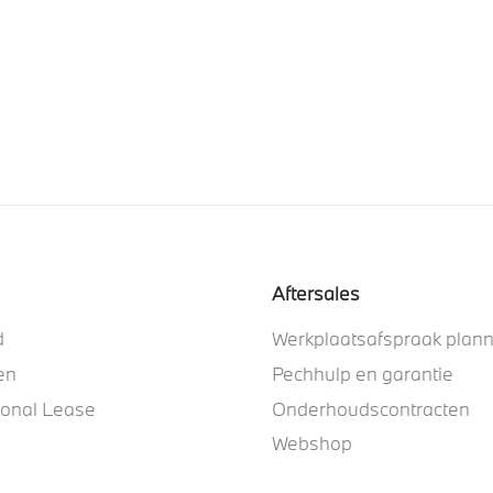
Aftersales
d
Werkplaatsafspraak plan
en
Pechhulp en garantie
ional Lease
Onderhoudscontracten
Webshop