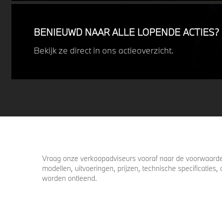
uitdagende weersomstandigheden.
Profiteer nu van
15% voordeel.
BENIEUWD NAAR ALLE LOPENDE ACTIES?
Bekijk ze direct in ons actieoverzicht.
Vraag onze verkoopadviseurs vooraf naar de voorwaarden
modellen, uitvoeringen, prijzen, technische specificatie
worden ontleend.