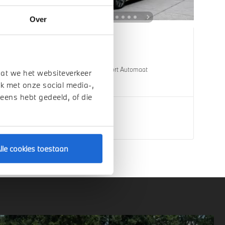
Over
Helmond
BMW
X3
30e xDrive M Sport Automaat
dat we het websiteverkeer
k met onze social media-,
1 km
2026
Hybride
 eens hebt gedeeld, of die
€ 80.536
Bekijk details
lle cookies toestaan