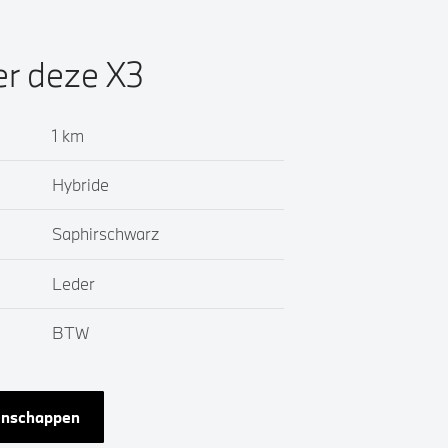
er deze X3
1 km
Hybride
Saphirschwarz
Leder
BTW
genschappen