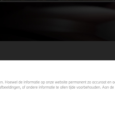
details die ervoor zorgen dat u nog één
keer omkijkt voordat u verder loopt.
. Hoewel de informatie op onze website permanent zo accuraat en act
s, afbeeldingen, of andere informatie te allen tijde voorbehouden. Aan