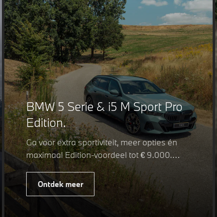
BMW 5 Serie & i5 M Sport Pro
Edition.
Ga voor extra sportiviteit, meer opties én
maximaal Edition-voordeel tot € 9.000.
Fiscaal leverbaar vanaf € 75.347. Met de
BMW 5 Serie & i5 M Sport Pro Edition kiest
Ontdek meer
u voor een rijk uitgeruste uitvoering waarin
juist de details het verschil maken. De