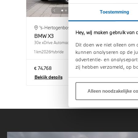
Toestemming
's-Hertogenbosch
H
Hey, wij maken gebruik van c
BMW
X3
BM
30e xDrive Automaat
30e x
Dit doen we niet alleen om 
kunnen analyseren op de ju
1 km
2026
Hybride
1 km
2
advertentie- en analysepart
zij hebben verzameld, op ba
€ 74.768
€ 76
Bekijk details
Beki
Alleen noodzakelijke c