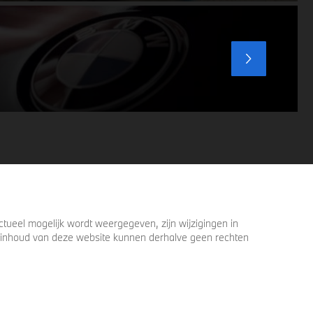
ervoor zorgen dat u nog één keer omkijkt
voordat u verder loopt.
ueel mogelijk wordt weergegeven, zijn wijzigingen in
 de inhoud van deze website kunnen derhalve geen rechten