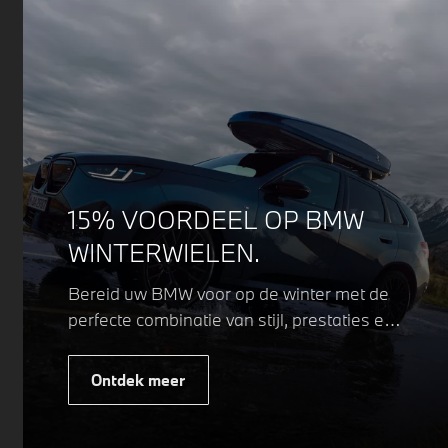
15% VOORDEEL OP BMW
WINTERWIELEN.
Bereid uw BMW voor op de winter met de
perfecte combinatie van stijl, prestaties en
veiligheid. Of u nu kiest voor een sportieve
of elegante look, onze winterwielen zijn
Ontdek meer
ontworpen om uw rijervaring te
optimaliseren, zelfs in de meest