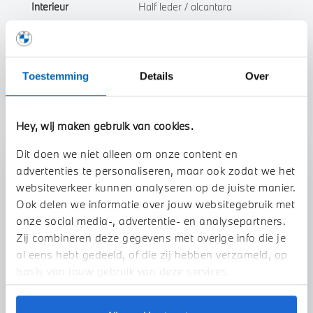
Interieur
Half leder / alcantara
Btw/Marge
BTW
Toestemming
Details
Over
Toon alle eigenschappen
Hey, wij maken gebruik van cookies.
Dit doen we niet alleen om onze content en
advertenties te personaliseren, maar ook zodat we het
Stap 1 van 3
websiteverkeer kunnen analyseren op de juiste manier.
Uw auto inruilen?
Ook delen we informatie over jouw websitegebruik met
onze social media-, advertentie- en analysepartners.
Zij combineren deze gegevens met overige info die je
al eens hebt gedeeld, of die zij hebben verzameld, op
basis van jouw gebruik van deze services.