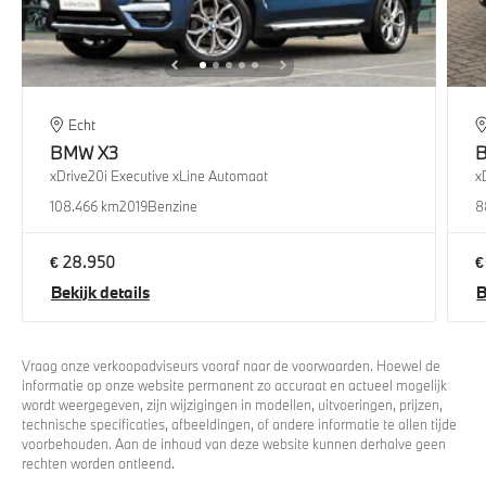
Echt
BMW
X3
xDrive20i Executive xLine Automaat
x
108.466 km
2019
Benzine
8
€ 28.950
€
Bekijk details
B
Vraag onze verkoopadviseurs vooraf naar de voorwaarden. Hoewel de
informatie op onze website permanent zo accuraat en actueel mogelijk
wordt weergegeven, zijn wijzigingen in modellen, uitvoeringen, prijzen,
technische specificaties, afbeeldingen, of andere informatie te allen tijde
voorbehouden. Aan de inhoud van deze website kunnen derhalve geen
rechten worden ontleend.