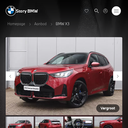
Story BMW
Homepage
Aanbod
BMW X3
Vergroot