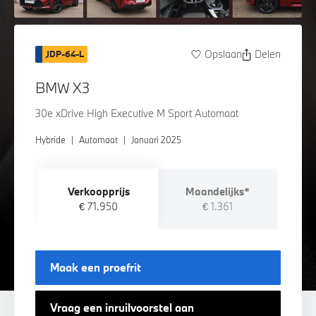
Opslaan
Delen
JDP-64-L
BMW X3
30e xDrive High Executive M Sport Automaat
Hybride
|
Automaat
|
Januari 2025
Verkoopprijs
Maandelijks*
€ 71.950
€ 1.361
Maak een proefrit
Vraag een inruilvoorstel aan