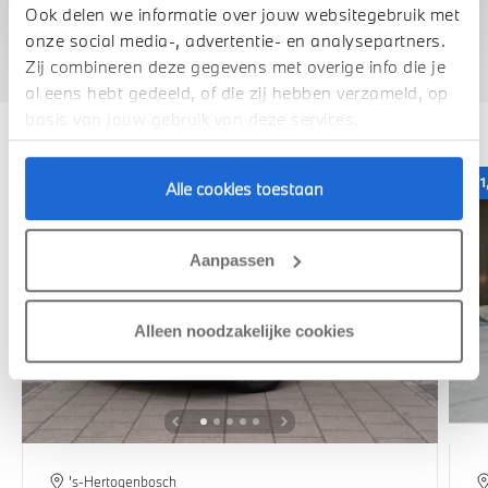
We verrekenen de waarde van uw auto
Ook delen we informatie over jouw websitegebruik met
onze social media-, advertentie- en analysepartners.
Zij combineren deze gegevens met overige info die je
al eens hebt gedeeld, of die zij hebben verzameld, op
Deze zijn vergelijkbaar
basis van jouw gebruik van deze services.
1,99% renteactie
1
Alle cookies toestaan
Aanpassen
Alleen noodzakelijke cookies
's-Hertogenbosch