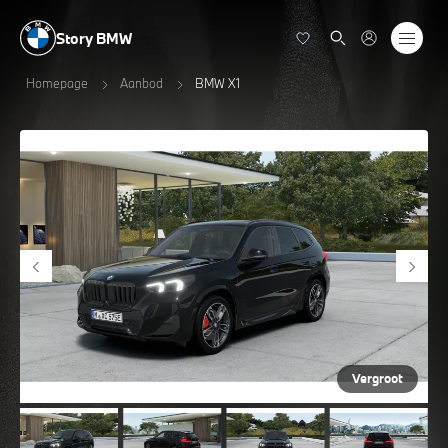
Story BMW
Homepage
Aanbod
BMW X1
Vergroot