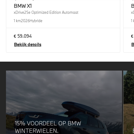
BMW
X1
xDrive25e Optimized Edition Automaat
x
1 km
2026
Hybride
1
€ 59.094
€
Bekijk details
B
15% VOORDEEL OP BMW
WINTERWIELEN.