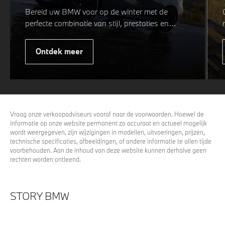
Bereid uw BMW voor op de winter met de
perfecte combinatie van stijl, prestaties en
veiligheid. Of u nu kiest voor een sportieve of
elegante look, onze winterwielen zijn
Ontdek meer
ontworpen om uw rijervaring te optimaliseren,
zelfs in de meest uitdagende
weersomstandigheden. Profiteer nu van
15%
voordeel.
Vraag onze verkoopadviseurs vooraf naar de voorwaarden. Hoewel de
informatie op onze website permanent zo accuraat en actueel mogelijk
wordt weergegeven, zijn wijzigingen in modellen, uitvoeringen, prijzen,
technische specificaties, afbeeldingen, of andere informatie te allen tijde
voorbehouden. Aan de inhoud van deze website kunnen derhalve geen
rechten worden ontleend.
STORY BMW