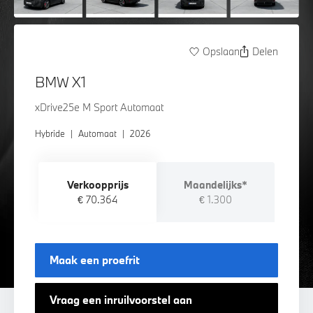
Opslaan
Delen
BMW X1
xDrive25e M Sport Automaat
Hybride
|
Automaat
|
2026
Verkoopprijs
Maandelijks*
€ 70.364
€ 1.300
Maak een proefrit
Vraag een inruilvoorstel aan