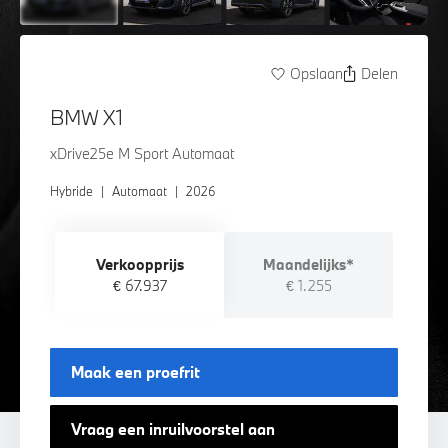
Opslaan
Delen
BMW X1
xDrive25e M Sport Automaat
Hybride
|
Automaat
|
2026
Verkoopprijs
Maandelijks*
€ 67.937
€ 1.255
Maak een proefrit
Vraag een inruilvoorstel aan