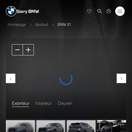
Story BMW
Homepage
Aanbod
BMW X1
Exterieur
Interieur
Deuren