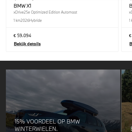
BMW
X1
xDrive25e Optimized Edition Automaat
x
1 km
2026
Hybride
1
€ 59.094
€
Bekijk details
B
15% VOORDEEL OP BMW
WINTERWIELEN.