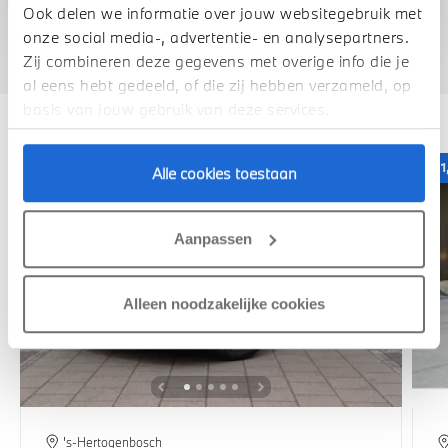
We verrekenen de waarde van uw auto
Ook delen we informatie over jouw websitegebruik met
onze social media-, advertentie- en analysepartners.
Zij combineren deze gegevens met overige info die je
al eens hebt gedeeld, of die zij hebben verzameld, op
Deze zijn vergelijkbaar
basis van jouw gebruik van deze services.
1,99% renteactie
1
Alle cookies toestaan
Aanpassen
Alleen noodzakelijke cookies
's-Hertogenbosch