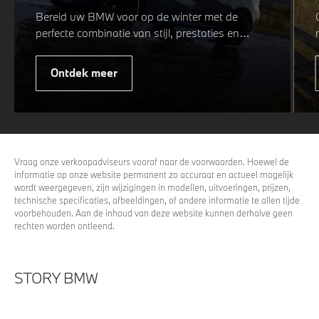
Bereid uw BMW voor op de winter met de
perfecte combinatie van stijl, prestaties en
veiligheid. Of u nu kiest voor een sportieve of
elegante look, onze winterwielen zijn
Ontdek meer
ontworpen om uw rijervaring te optimaliseren,
zelfs in de meest uitdagende
weersomstandigheden. Profiteer nu van
15%
voordeel.
Vraag onze verkoopadviseurs vooraf naar de voorwaarden. Hoewel de
informatie op onze website permanent zo accuraat en actueel mogelijk
wordt weergegeven, zijn wijzigingen in modellen, uitvoeringen, prijzen,
technische specificaties, afbeeldingen, of andere informatie te allen tijde
voorbehouden. Aan de inhoud van deze website kunnen derhalve geen
rechten worden ontleend.
STORY BMW