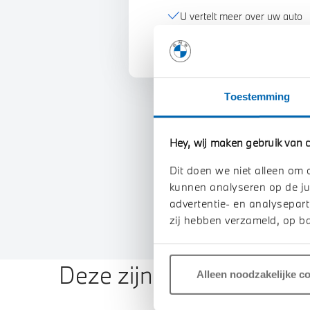
U vertelt meer over uw auto
We verrekenen de waarde va
Toestemming
Hey, wij maken gebruik van c
Dit doen we niet alleen om 
kunnen analyseren op de ju
advertentie- en analysepart
zij hebben verzameld, op ba
Deze zijn vergelijkbaar
Alleen noodzakelijke c