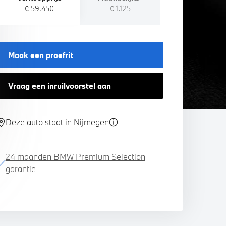
€ 59.450
€ 1.125
Maak een proefrit
Vraag een inruilvoorstel aan
Deze auto staat in Nijmegen
24 maanden BMW Premium Selection
garantie