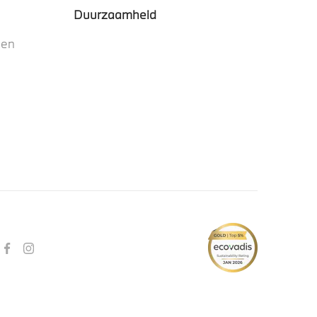
Duurzaamheid
nen