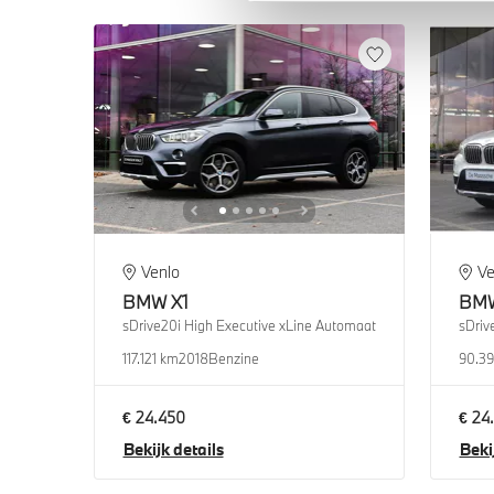
Venlo
Ve
BMW
X1
BM
sDrive20i High Executive xLine Automaat
sDriv
117.121 km
2018
Benzine
90.39
€ 24.450
€ 24
Bekijk details
Beki