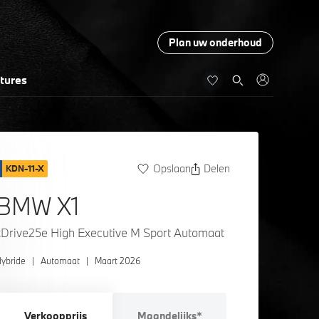
Plan uw onderhoud
tures
Opslaan
Delen
KDN-11-X
BMW X1
xDrive25e High Executive M Sport Automaat
ybride
|
Automaat
|
Maart 2026
Verkoopprijs
Maandelijks*