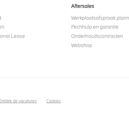
Aftersales
d
Werkplaatsafspraak plan
en
Pechhulp en garantie
ional Lease
Onderhoudscontracten
Webshop
Ontdek de vacatures
Cookies