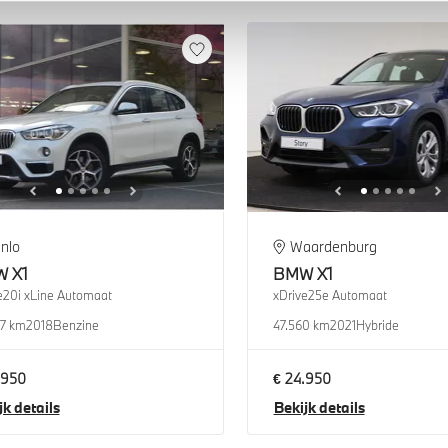
nlo
Waardenburg
W
X1
BMW
X1
e20i xLine Automaat
xDrive25e Automaat
7 km
2018
Benzine
47.560 km
2021
Hybride
.950
€ 24.950
jk details
Bekijk details