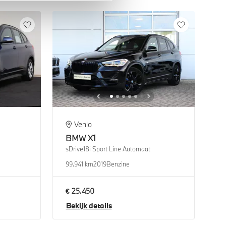
Venlo
BMW
X1
sDrive18i Sport Line Automaat
99.941 km
2019
Benzine
€ 25.450
Bekijk details