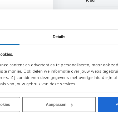
n uw auto
Interieur
Btw/Marge
Details
Toon alle ei
ookies.
onze content en advertenties te personaliseren, maar ook zo
iste manier. Ook delen we informatie over jouw websitegebrui
ners. Zij combineren deze gegevens met overige info die je al
sis van jouw gebruik van deze services.
A
ookies
Aanpassen