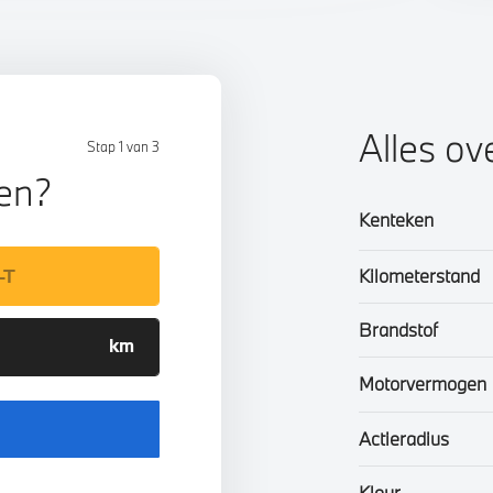
Alles ov
Stap 1 van 3
len?
Kenteken
Kilometerstand
Brandstof
Motorvermogen
Actieradius
Kleur