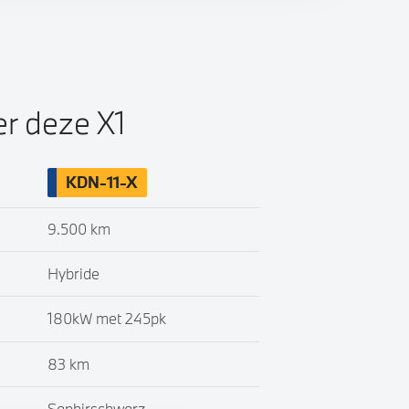
er deze X1
KDN-11-X
9.500 km
Hybride
180kW met 245pk
83 km
Saphirschwarz