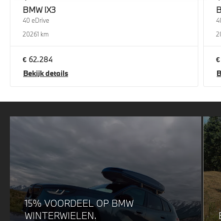
BMW
iX3
40 eDrive
4
2026
1 km
2
€ 62.284
€
Bekijk details
B
15% VOORDEEL OP BMW
WINTERWIELEN.