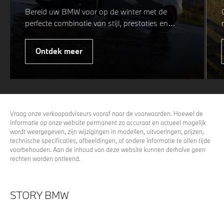
Bereid uw BMW voor op de winter met de
perfecte combinatie van stijl, prestaties en
veiligheid. Of u nu kiest voor een sportieve of
elegante look, onze winterwielen zijn
Ontdek meer
ontworpen om uw rijervaring te optimaliseren,
zelfs in de meest uitdagende
weersomstandigheden. Profiteer nu van
15%
voordeel.
Vraag onze verkoopadviseurs vooraf naar de voorwaarden. Hoewel de
informatie op onze website permanent zo accuraat en actueel mogelijk
wordt weergegeven, zijn wijzigingen in modellen, uitvoeringen, prijzen,
technische specificaties, afbeeldingen, of andere informatie te allen tijde
voorbehouden. Aan de inhoud van deze website kunnen derhalve geen
rechten worden ontleend.
STORY BMW