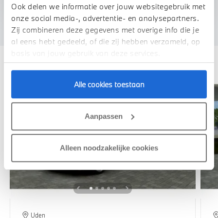
We verrekenen de waarde van uw auto
Ook delen we informatie over jouw websitegebruik met
onze social media-, advertentie- en analysepartners.
Zij combineren deze gegevens met overige info die je
al eens hebt gedeeld, of die zij hebben verzameld, op
Deze zijn vergelijkbaar
basis van jouw gebruik van deze services.
Alle cookies toestaan
Aanpassen
Alleen noodzakelijke cookies
Uden