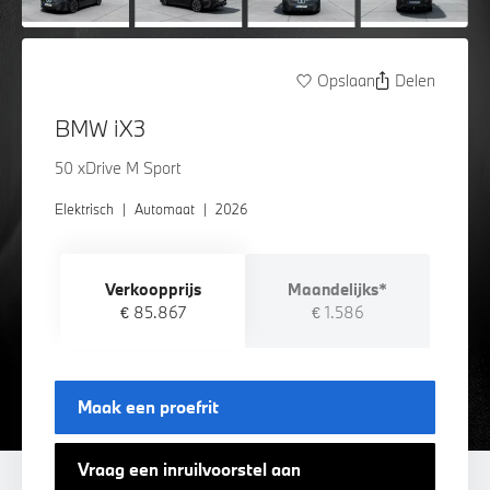
Opslaan
Delen
BMW iX3
50 xDrive M Sport
Elektrisch
|
Automaat
|
2026
Verkoopprijs
Maandelijks*
€ 85.867
€ 1.586
Maak een proefrit
Vraag een inruilvoorstel aan