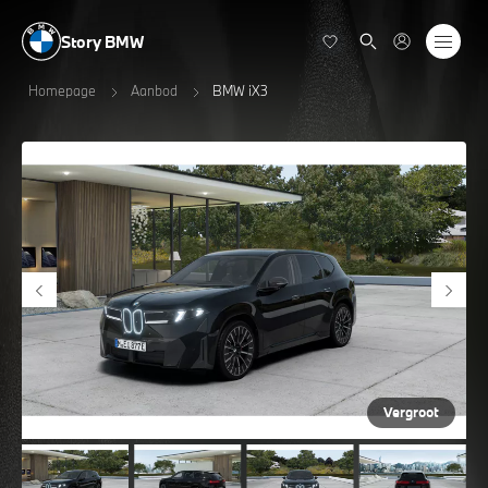
Story BMW
Homepage
Aanbod
BMW iX3
Vergroot