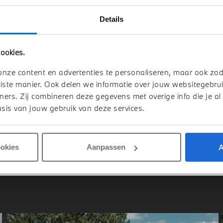
Details
melo
Enschede
ookies.
W
iX2
BMW
iX2
e20 M Sport
eDrive20 M Sport
onze content en advertenties te personaliseren, maar ook zo
iste manier. Ook delen we informatie over jouw websitegebrui
1 km
2026
1 km
ners. Zij combineren deze gegevens met overige info die je al
sis van jouw gebruik van deze services.
.228
€ 61.858
jk details
Bekijk details
A
ookies
Aanpassen