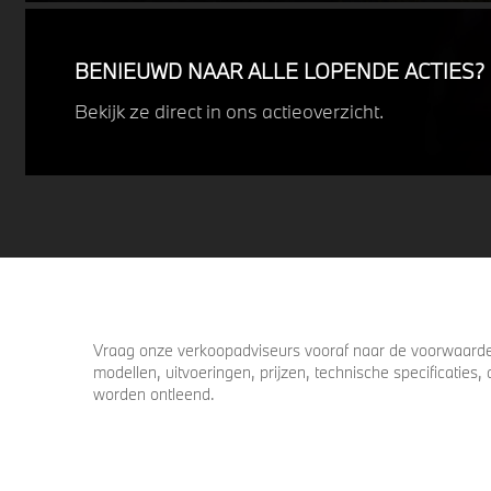
uitdagende weersomstandigheden.
Profiteer nu van
15% voordeel.
BENIEUWD NAAR ALLE LOPENDE ACTIES?
Bekijk ze direct in ons actieoverzicht.
Vraag onze verkoopadviseurs vooraf naar de voorwaarden
modellen, uitvoeringen, prijzen, technische specificatie
worden ontleend.