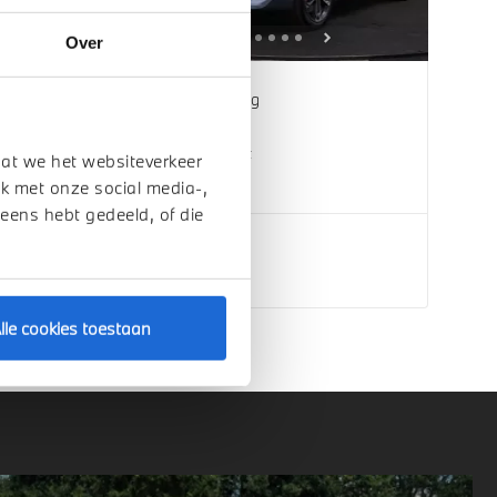
Over
Waardenburg
BMW
iX2
eDrive20 M Sport
dat we het websiteverkeer
k met onze social media-,
2026
1 km
 eens hebt gedeeld, of die
€ 64.462
Bekijk details
lle cookies toestaan