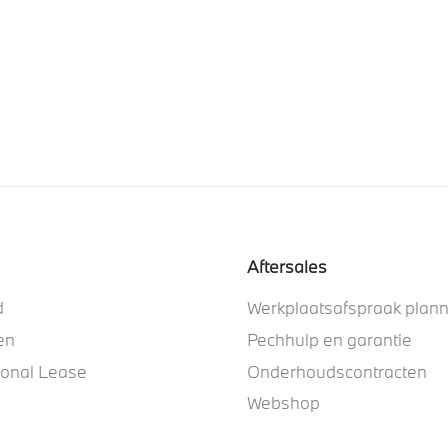
Aftersales
d
Werkplaatsafspraak plan
en
Pechhulp en garantie
ional Lease
Onderhoudscontracten
Webshop