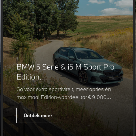
BMW 5 Serie & i5 M Sport Pro
Edition.
Ga voor extra sportiviteit, meer opties én
maximaal Edition-voordeel tot € 9.000.
Fiscaal leverbaar vanaf € 75.347. Met de
BMW 5 Serie & i5 M Sport Pro Edition kiest
Ontdek meer
u voor een rijk uitgeruste uitvoering waarin
juist de details het verschil maken. De