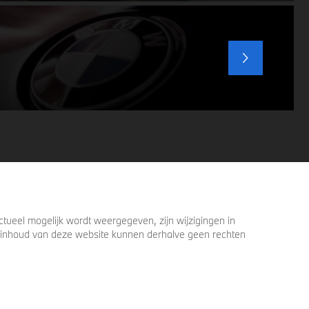
ervoor zorgen dat u nog één keer omkijkt
voordat u verder loopt.
ueel mogelijk wordt weergegeven, zijn wijzigingen in
 de inhoud van deze website kunnen derhalve geen rechten