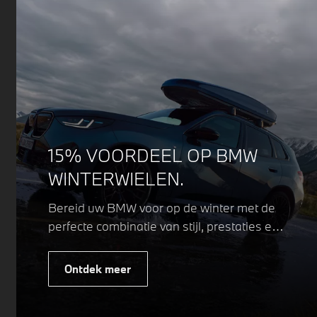
15% VOORDEEL OP BMW
WINTERWIELEN.
Bereid uw BMW voor op de winter met de
perfecte combinatie van stijl, prestaties en
veiligheid. Of u nu kiest voor een sportieve
of elegante look, onze winterwielen zijn
Ontdek meer
ontworpen om uw rijervaring te
optimaliseren, zelfs in de meest