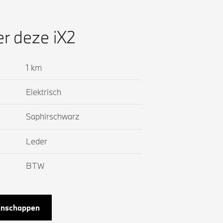
er deze iX2
1 km
Elektrisch
Saphirschwarz
Leder
BTW
genschappen