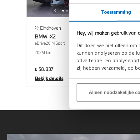
Toestemming
Eindhoven
Al
Hey, wij maken gebruik van c
BMW
iX2
BM
eDrive20 M Sport
eDriv
Dit doen we niet alleen om 
kunnen analyseren op de ju
2026
1 km
2026
advertentie- en analysepart
zij hebben verzameld, op ba
€ 58.837
€ 61
Bekijk details
Beki
Alleen noodzakelijke c