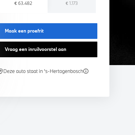
€ 63.482
€ 1.173
Maak een proefrit
Vraag een inruilvoorstel aan
Deze auto staat in 's-Hertogenbosch