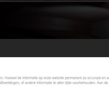
details die ervoor zorgen dat u nog één
keer omkijkt voordat u verder loopt.
. Hoewel de informatie op onze website permanent zo accuraat en act
s, afbeeldingen, of andere informatie te allen tijde voorbehouden. Aan