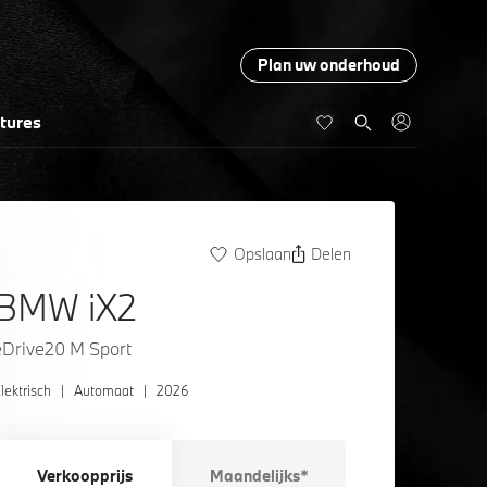
Plan uw onderhoud
tures
Opslaan
Delen
BMW iX2
eDrive20 M Sport
lektrisch
|
Automaat
|
2026
Verkoopprijs
Maandelijks*