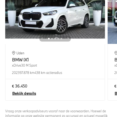
Uden
BMW
iX1
xDrive30 M Sport
x
2023
97.878 km
438 km actieradius
2
€ 36.450
€
Bekijk details
B
Vraag onze verkoopadviseurs vooraf naar de voorwaarden. Hoewel de
informatie op onze website permanent zo accuraat en actueel mogelijk