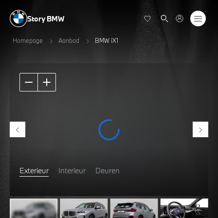
Story BMW
Homepage
Aanbod
BMW iX1
Exterieur
Interieur
Deuren