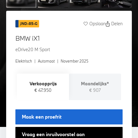
Opslaan
Delen
JND-85-G
BMW iX1
eDrive20 M Sport
Elektrisch
|
Automaat
|
November 2025
Verkoopprijs
Maandelijks*
€ 47.950
€ 907
Maak een proefrit
Vraag een inruilvoorstel aan