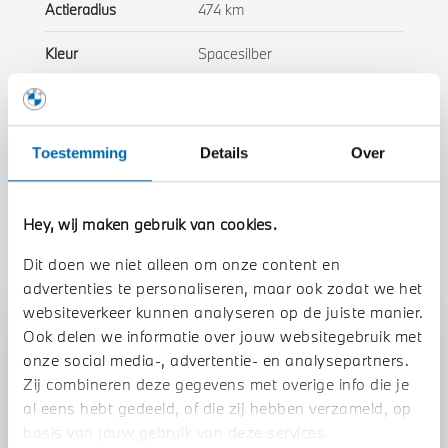
Actieradius
474 km
Kleur
Spacesilber
Interieur
Half leder / alcantara
Btw/Marge
BTW
Toestemming
Details
Over
Toon alle eigenschappen
Hey, wij maken gebruik van cookies.
Dit doen we niet alleen om onze content en
advertenties te personaliseren, maar ook zodat we het
websiteverkeer kunnen analyseren op de juiste manier.
Ook delen we informatie over jouw websitegebruik met
Stap 1 van 3
onze social media-, advertentie- en analysepartners.
Uw auto inruilen?
Zij combineren deze gegevens met overige info die je
al eens hebt gedeeld, of die zij hebben verzameld, op
basis van jouw gebruik van deze services.