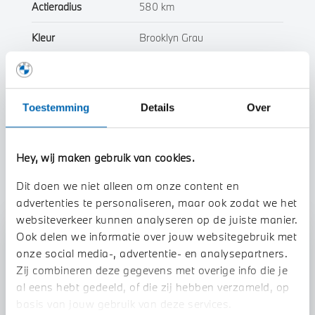
Actieradius
580 km
Kleur
Brooklyn Grau
Interieur
Leder
Btw/Marge
BTW
Toestemming
Details
Over
Toon alle eigenschappen
Hey, wij maken gebruik van cookies.
Dit doen we niet alleen om onze content en
advertenties te personaliseren, maar ook zodat we het
websiteverkeer kunnen analyseren op de juiste manier.
Ook delen we informatie over jouw websitegebruik met
Stap 1 van 3
onze social media-, advertentie- en analysepartners.
Uw auto inruilen?
Zij combineren deze gegevens met overige info die je
al eens hebt gedeeld, of die zij hebben verzameld, op
basis van jouw gebruik van deze services.