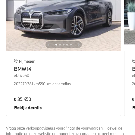
Nijmegen
BMW
i4
eDrive40
e
2022
79.781 km
590 km actieradius
2
€ 35.450
€
Bekijk details
B
Vraag onze verkoopadviseurs vooraf naar de voorwaarden. Hoewel de
informatie op onze website permanent zo accuraat en actueel mogelijk