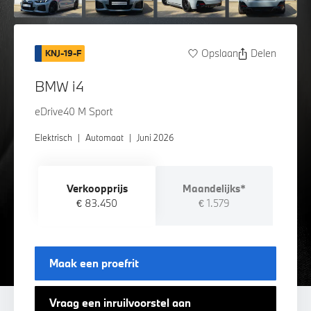
Opslaan
Delen
KNJ-19-F
BMW i4
eDrive40 M Sport
Elektrisch
|
Automaat
|
Juni 2026
Verkoopprijs
Maandelijks*
€ 83.450
€ 1.579
Maak een proefrit
Vraag een inruilvoorstel aan