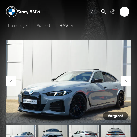
Story BMW
Homepage
Aanbod
BMW i4
Vergroot