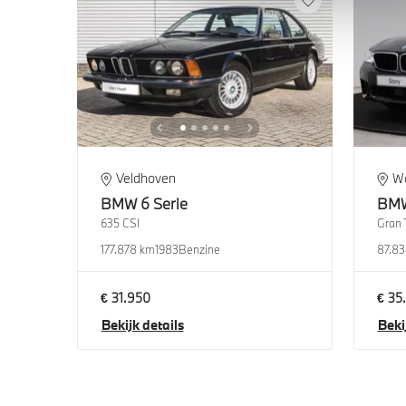
Veldhoven
W
BMW
6 Serie
BM
635 CSI
177.878 km
1983
Benzine
87.83
€ 31.950
€ 35
Bekijk details
Beki