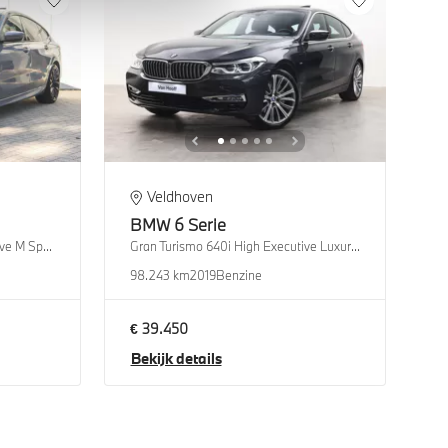
Veldhoven
BMW
6 Serie
Gran Turismo 630i High Executive M Sport Automaat
Gran Turismo 640i High Executive Luxury Line Automaat
98.243 km
2019
Benzine
€ 39.450
Bekijk details