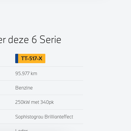
er deze 6 Serie
TT-517-X
95.977 km
Benzine
250kW met 340pk
Sophistograu Brillianteffect
Leder