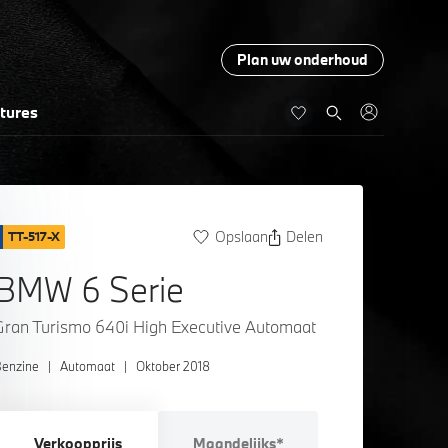
Plan uw onderhoud
tures
Opslaan
Delen
TT-517-X
BMW 6 Serie
Gran Turismo 640i High Executive Automaat
enzine
|
Automaat
|
Oktober 2018
Verkoopprijs
Maandelijks*