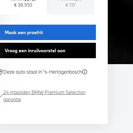
€ 38.950
€ 737
Maak een proefrit
Vraag een inruilvoorstel aan
Deze auto staat in 's-Hertogenbosch
24 maanden BMW Premium Selection
garantie