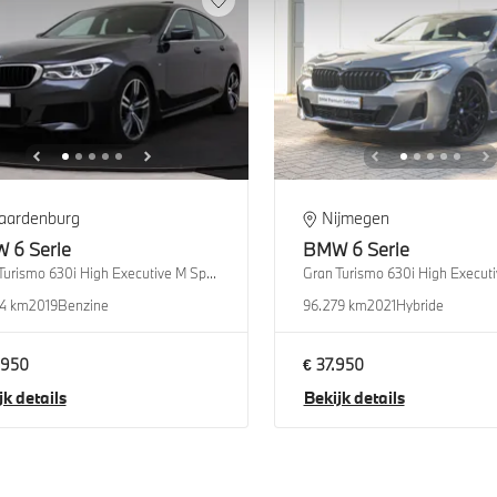
aardenburg
Nijmegen
W
6 Serie
BMW
6 Serie
Gran Turismo 630i High Executive M Sport Automaat
4 km
2019
Benzine
96.279 km
2021
Hybride
.950
€ 37.950
jk details
Bekijk details