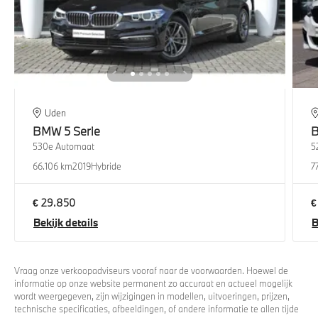
Uden
BMW
5 Serie
530e Automaat
5
66.106 km
2019
Hybride
7
€ 29.850
€
Bekijk details
B
Vraag onze verkoopadviseurs vooraf naar de voorwaarden. Hoewel de
informatie op onze website permanent zo accuraat en actueel mogelijk
wordt weergegeven, zijn wijzigingen in modellen, uitvoeringen, prijzen,
technische specificaties, afbeeldingen, of andere informatie te allen tijde