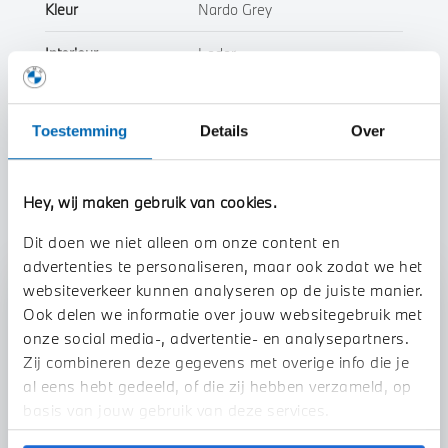
Kleur
Nardo Grey
Interieur
Leder
Btw/Marge
BTW
Toestemming
Details
Over
Toon alle eigenschappen
Hey, wij maken gebruik van cookies.
Dit doen we niet alleen om onze content en
advertenties te personaliseren, maar ook zodat we het
websiteverkeer kunnen analyseren op de juiste manier.
Stap 1 van 3
Ook delen we informatie over jouw websitegebruik met
Uw auto inruilen?
onze social media-, advertentie- en analysepartners.
Zij combineren deze gegevens met overige info die je
al eens hebt gedeeld, of die zij hebben verzameld, op
basis van jouw gebruik van deze services.