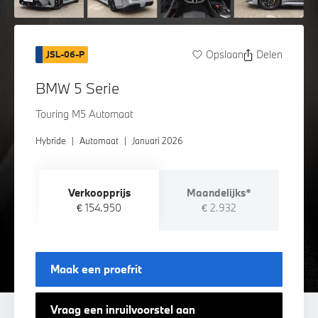
Opslaan
Delen
JSL-06-P
BMW 5 Serie
Touring M5 Automaat
Hybride
|
Automaat
|
Januari 2026
Verkoopprijs
Maandelijks*
€ 154.950
€ 2.932
Maak een proefrit
Vraag een inruilvoorstel aan