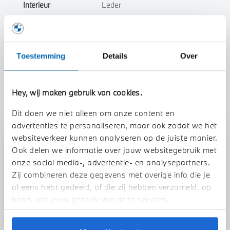
Interieur
Leder
Btw/Marge
BTW
Toestemming
Details
Over
Toon alle eigenschappen
Hey, wij maken gebruik van cookies.
Dit doen we niet alleen om onze content en
advertenties te personaliseren, maar ook zodat we het
Stap 1 van 3
websiteverkeer kunnen analyseren op de juiste manier.
Uw auto inruilen?
Ook delen we informatie over jouw websitegebruik met
onze social media-, advertentie- en analysepartners.
Zij combineren deze gegevens met overige info die je
al eens hebt gedeeld, of die zij hebben verzameld, op
basis van jouw gebruik van deze services.