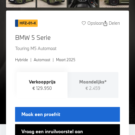
Opslaan
Delen
HFZ-01-K
BMW 5 Serie
Touring M5 Automaat
Hybride
|
Automaat
|
Maart 2025
Verkoopprijs
Maandelijks*
€ 129.950
€ 2.459
Maak een proefrit
Vraag een inruilvoorstel aan