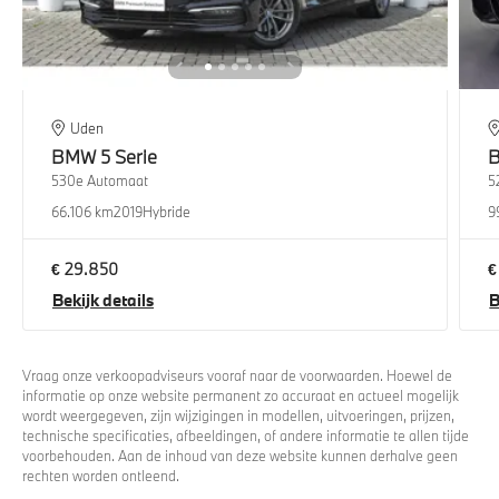
Uden
BMW
5 Serie
530e Automaat
5
66.106 km
2019
Hybride
9
€ 29.850
€
Bekijk details
B
Vraag onze verkoopadviseurs vooraf naar de voorwaarden. Hoewel de
informatie op onze website permanent zo accuraat en actueel mogelijk
wordt weergegeven, zijn wijzigingen in modellen, uitvoeringen, prijzen,
technische specificaties, afbeeldingen, of andere informatie te allen tijde
voorbehouden. Aan de inhoud van deze website kunnen derhalve geen
rechten worden ontleend.