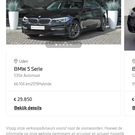
Uden
BMW
5 Serie
530e Automaat
5
66.106 km
2019
Hybride
9
€ 29.850
€
Bekijk details
B
Vraag onze verkoopadviseurs vooraf naar de voorwaarden. Hoewel de
informatie op onze website permanent zo accuraat en actueel mogelijk