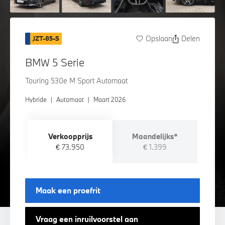
Opslaan
Delen
JZT-85-S
BMW 5 Serie
Touring 530e M Sport Automaat
Hybride
|
Automaat
|
Maart 2026
Verkoopprijs
Maandelijks*
€ 73.950
€ 1.399
Maak een proefrit
Vraag een inruilvoorstel aan