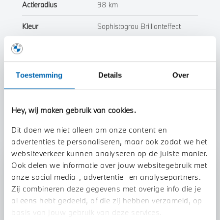
Actieradius
98 km
Kleur
Sophistograu Brillianteffect
Interieur
Leder
Btw/Marge
BTW
Toestemming
Details
Over
Toon alle eigenschappen
Hey, wij maken gebruik van cookies.
Dit doen we niet alleen om onze content en
advertenties te personaliseren, maar ook zodat we het
websiteverkeer kunnen analyseren op de juiste manier.
Ook delen we informatie over jouw websitegebruik met
Stap 1 van 3
onze social media-, advertentie- en analysepartners.
Uw auto inruilen?
Zij combineren deze gegevens met overige info die je
al eens hebt gedeeld, of die zij hebben verzameld, op
basis van jouw gebruik van deze services.