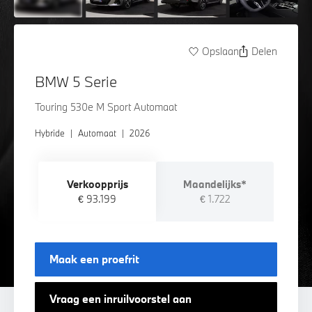
Opslaan
Delen
BMW 5 Serie
Touring 530e M Sport Automaat
Hybride
|
Automaat
|
2026
Verkoopprijs
Maandelijks*
€ 93.199
€ 1.722
Maak een proefrit
Vraag een inruilvoorstel aan