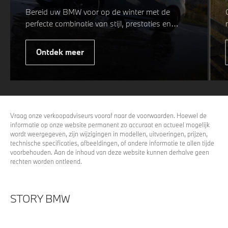
Bereid uw BMW voor op de winter met de
perfecte combinatie van stijl, prestaties en
veiligheid. Of u nu kiest voor een sportieve of
elegante look, onze winterwielen zijn
Ontdek meer
ontworpen om uw rijervaring te optimaliseren,
zelfs in de meest uitdagende
weersomstandigheden. Profiteer nu van
15%
voordeel.
Vraag onze verkoopadviseurs vooraf naar de voorwaarden. Hoewel de
informatie op onze website permanent zo accuraat en actueel mogelijk
wordt weergegeven, zijn wijzigingen in modellen, uitvoeringen, prijzen,
technische specificaties, afbeeldingen, of andere informatie te allen tijde
voorbehouden. Aan de inhoud van deze website kunnen derhalve geen
rechten worden ontleend.
STORY BMW