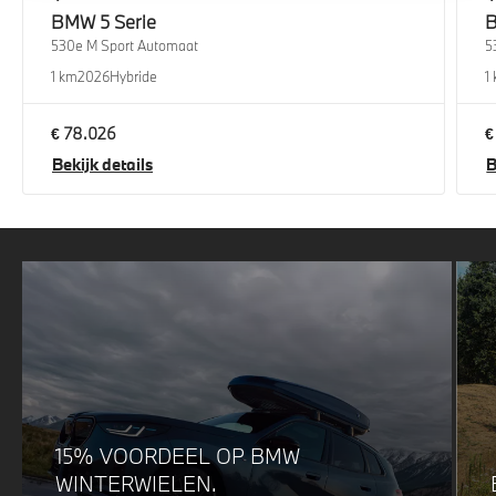
BMW
5 Serie
530e M Sport Automaat
5
1 km
2026
Hybride
1
€ 78.026
€
Bekijk details
B
15% VOORDEEL OP BMW
WINTERWIELEN.