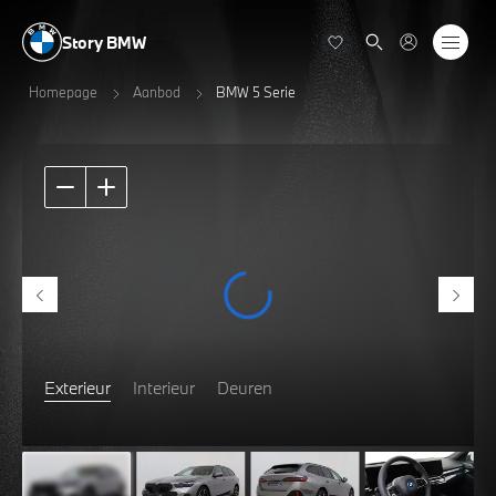
Story BMW
Homepage
Aanbod
BMW 5 Serie
Exterieur
Interieur
Deuren