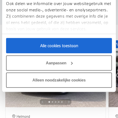
We verrekenen de waarde van uw auto
Ook delen we informatie over jouw websitegebruik met
onze social media-, advertentie- en analysepartners.
Zij combineren deze gegevens met overige info die je
al eens hebt gedeeld, of die zij hebben verzameld, op
Deze zijn vergelijkbaar
basis van jouw gebruik van deze services.
1,99% renteactie
1
Alle cookies toestaan
Aanpassen
Alleen noodzakelijke cookies
Helmond