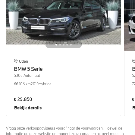
Uden
BMW
5 Serie
530e Automaat
5
66.106 km
2019
Hybride
7
€ 29.850
€
Bekijk details
B
Vraag onze verkoopadviseurs vooraf naar de voorwaarden. Hoewel de
informatie op onze website permanent zo accuraat en actueel mogelijk