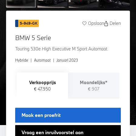
Opslaan
Delen
S-949-GK
BMW 5 Serie
Touring 530e High Executive M Sport Automaat
Hybride
|
Automaat
|
Januari 2023
Verkoopprijs
Maandelijks*
€ 47.950
€ 907
Maak een proefrit
Vraag een inruilvoorstel aan