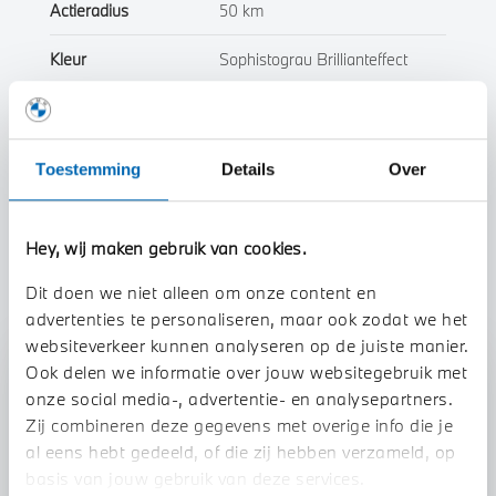
Actieradius
50 km
Kleur
Sophistograu Brillianteffect
Interieur
Leder
Btw/Marge
BTW
Toestemming
Details
Over
Toon alle eigenschappen
Hey, wij maken gebruik van cookies.
Dit doen we niet alleen om onze content en
advertenties te personaliseren, maar ook zodat we het
websiteverkeer kunnen analyseren op de juiste manier.
Ook delen we informatie over jouw websitegebruik met
Stap 1 van 3
onze social media-, advertentie- en analysepartners.
Uw auto inruilen?
Zij combineren deze gegevens met overige info die je
al eens hebt gedeeld, of die zij hebben verzameld, op
basis van jouw gebruik van deze services.