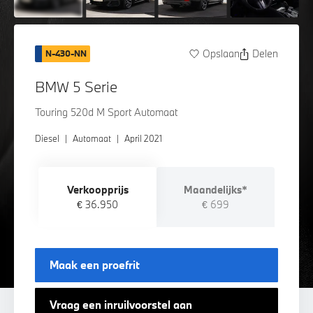
Opslaan
Delen
N-430-NN
BMW 5 Serie
Touring 520d M Sport Automaat
Diesel
|
Automaat
|
April 2021
Verkoopprijs
Maandelijks*
€ 36.950
€ 699
Maak een proefrit
Vraag een inruilvoorstel aan