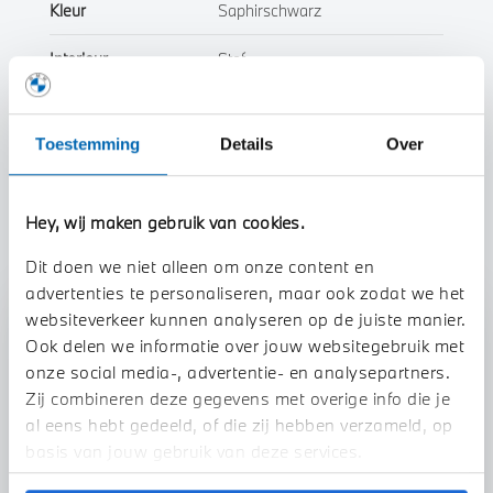
Kleur
Saphirschwarz
Interieur
Stof
Btw/Marge
BTW
Toestemming
Details
Over
Toon alle eigenschappen
Hey, wij maken gebruik van cookies.
Dit doen we niet alleen om onze content en
advertenties te personaliseren, maar ook zodat we het
websiteverkeer kunnen analyseren op de juiste manier.
Stap 1 van 3
Ook delen we informatie over jouw websitegebruik met
Uw auto inruilen?
onze social media-, advertentie- en analysepartners.
Zij combineren deze gegevens met overige info die je
al eens hebt gedeeld, of die zij hebben verzameld, op
basis van jouw gebruik van deze services.