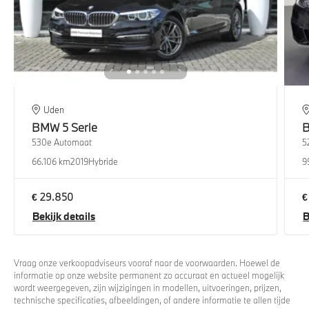
Uden
BMW
5 Serie
530e Automaat
5
66.106 km
2019
Hybride
9
€ 29.850
€
Bekijk details
B
Vraag onze verkoopadviseurs vooraf naar de voorwaarden. Hoewel de
informatie op onze website permanent zo accuraat en actueel mogelijk
wordt weergegeven, zijn wijzigingen in modellen, uitvoeringen, prijzen,
technische specificaties, afbeeldingen, of andere informatie te allen tijde