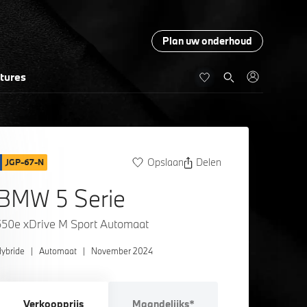
Plan uw onderhoud
tures
Opslaan
Delen
JGP-67-N
BMW 5 Serie
550e xDrive M Sport Automaat
ybride
|
Automaat
|
November 2024
Verkoopprijs
Maandelijks*