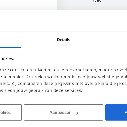
n uw auto
Interieur
Btw/Marge
Details
Toon alle ei
ookies.
onze content en advertenties te personaliseren, maar ook zo
iste manier. Ook delen we informatie over jouw websitegebrui
ners. Zij combineren deze gegevens met overige info die je al
sis van jouw gebruik van deze services.
A
ookies
Aanpassen