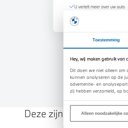
U vertelt meer over uw auto
We verrekenen de waarde va
Toestemming
Hey, wij maken gebruik van c
Dit doen we niet alleen om 
kunnen analyseren op de ju
advertentie- en analysepart
zij hebben verzameld, op ba
Deze zijn vergelijkbaar
Alleen noodzakelijke c