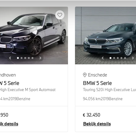
indhoven
Enschede
W
5 Serie
BMW
5 Serie
High Executive M Sport Automaat
84 km
2019
Benzine
94.056 km
2019
Benzine
.950
€ 32.450
jk details
Bekijk details