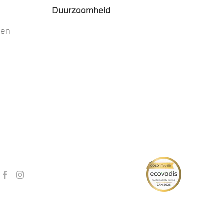
Duurzaamheid
nen