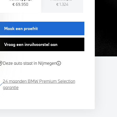
€ 69.950
€ 1.324
Maak een proefrit
Vraag een inruilvoorstel aan
Deze auto staat in Nijmegen
24 maanden BMW Premium Selection
garantie