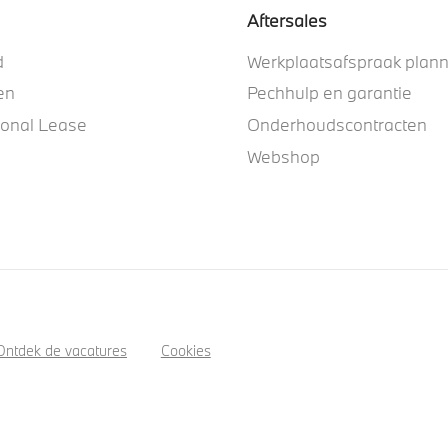
Aftersales
d
Werkplaatsafspraak plan
en
Pechhulp en garantie
ional Lease
Onderhoudscontracten
Webshop
Ontdek de vacatures
Cookies