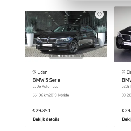
Uden
E
BMW
5 Serie
BM
530e Automaat
520i 
66.106 km
2019
Hybride
99.2
€ 29.850
€ 29
Bekijk details
Beki