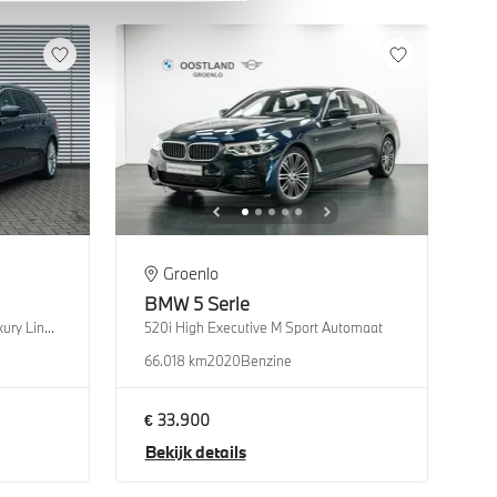
Groenlo
BMW
5 Serie
Touring 520i High Executive Luxury Line Automaat
520i High Executive M Sport Automaat
66.018 km
2020
Benzine
€ 33.900
Bekijk details