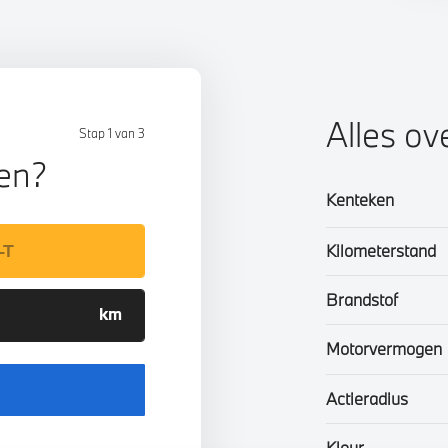
Alles ov
Stap 1 van 3
len?
Kenteken
Kilometerstand
Brandstof
Motorvermogen
Actieradius
Kleur