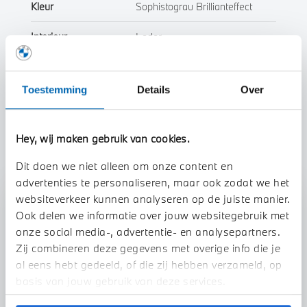
Kleur
Sophistograu Brillianteffect
Interieur
Leder
Btw/Marge
BTW
Toestemming
Details
Over
Toon alle eigenschappen
Hey, wij maken gebruik van cookies.
Dit doen we niet alleen om onze content en
advertenties te personaliseren, maar ook zodat we het
websiteverkeer kunnen analyseren op de juiste manier.
Stap 1 van 3
Ook delen we informatie over jouw websitegebruik met
Uw auto inruilen?
onze social media-, advertentie- en analysepartners.
Zij combineren deze gegevens met overige info die je
al eens hebt gedeeld, of die zij hebben verzameld, op
basis van jouw gebruik van deze services.