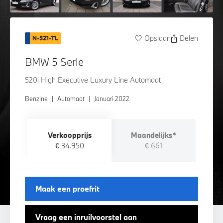
Opslaan
Delen
N-521-TL
BMW 5 Serie
520i High Executive Luxury Line Automaat
Benzine
|
Automaat
|
Januari 2022
Verkoopprijs
Maandelijks*
€ 34.950
€ 661
Maak een proefrit
Vraag een inruilvoorstel aan