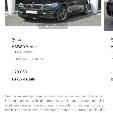
Uden
BMW
5 Serie
530e Automaat
5
66.106 km
2019
Hybride
9
€ 29.850
€
Bekijk details
B
Vraag onze verkoopadviseurs vooraf naar de voorwaarden. Hoewel de
informatie op onze website permanent zo accuraat en actueel mogelijk
wordt weergegeven, zijn wijzigingen in modellen, uitvoeringen, prijzen,
technische specificaties, afbeeldingen, of andere informatie te allen tijde