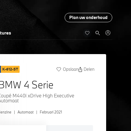
Plan uw onderhoud
tures
Opslaan
Delen
K-612-ST
BMW 4 Serie
Coupé M440i xDrive High Executive
Automaat
enzine
|
Automaat
|
Februari 2021