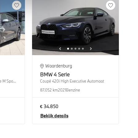
Waardenburg
BMW
4 Serie
Gran Coupé 420i High Executive M Sport Automaat
Coupé 420i High Executive Automaat
87.052 km
2021
Benzine
€ 34.850
Bekijk details