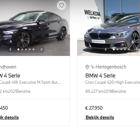
indhoven
's-Hertogenbosch
W
4 Serie
BMW
4 Serie
Gran Coupé 418i Executive M Sport Automaat
12 km
2021
Benzine
89.227 km
2019
Benzine
.450
€ 27.950
jk details
Bekijk details