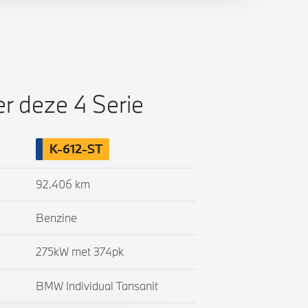
er deze 4 Serie
K-612-ST
92.406 km
Benzine
275kW met 374pk
BMW Individual Tansanit