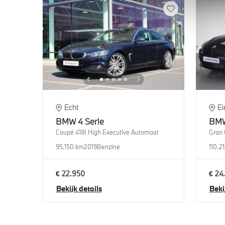
Echt
E
BMW
4 Serie
BM
Coupé 418i High Executive Automaat
95.150 km
2019
Benzine
110.2
€ 22.950
€ 24
Bekijk details
Beki