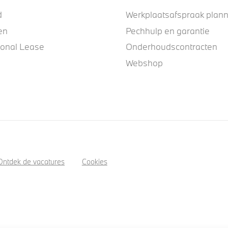
d
Werkplaatsafspraak plan
en
Pechhulp en garantie
ional Lease
Onderhoudscontracten
Webshop
Ontdek de vacatures
Cookies