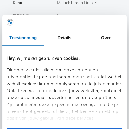
Kleur
Malachitgreen Dunkel
Interieur
Leder
Btw/Marge
Marge
Toestemming
Details
Over
Toon alle eigenschappen
Hey, wij maken gebruik van cookies.
Dit doen we niet alleen om onze content en
advertenties te personaliseren, maar ook zodat we het
websiteverkeer kunnen analyseren op de juiste manier.
Stap 1 van 3
Ook delen we informatie over jouw websitegebruik met
Uw auto inruilen?
onze social media-, advertentie- en analysepartners.
Zij combineren deze gegevens met overige info die je
al eens hebt gedeeld, of die zij hebben verzameld, op
basis van jouw gebruik van deze services.