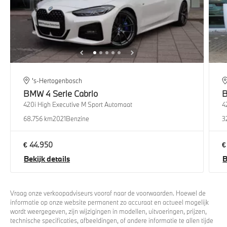
's-Hertogenbosch
BMW
4 Serie Cabrio
420i High Executive M Sport Automaat
4
68.756 km
2021
Benzine
3
€ 44.950
€
Bekijk details
B
Vraag onze verkoopadviseurs vooraf naar de voorwaarden. Hoewel de
informatie op onze website permanent zo accuraat en actueel mogelijk
wordt weergegeven, zijn wijzigingen in modellen, uitvoeringen, prijzen,
technische specificaties, afbeeldingen, of andere informatie te allen tijde