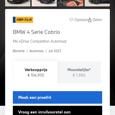
Opslaan
Delen
HBP-74-R
BMW 4 Serie Cabrio
M4 xDrive Competition Automaat
Benzine
|
Automaat
|
Juli 2023
Verkoopprijs
Maandelijks*
€ 104.950
€ 1.986
Maak een proefrit
Vraag een inruilvoorstel aan