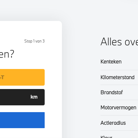
Alles ov
Stap 1 van 3
len?
Kenteken
Kilometerstand
Brandstof
Motorvermogen
Actieradius
Kleur