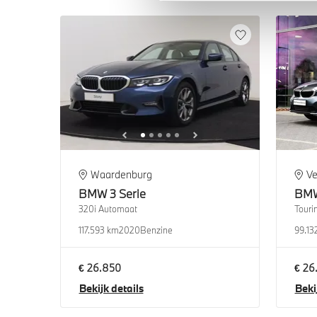
Waardenburg
Ve
BMW
3 Serie
BM
320i Automaat
Touri
117.593 km
2020
Benzine
99.13
€ 26.850
€ 26
Bekijk details
Beki