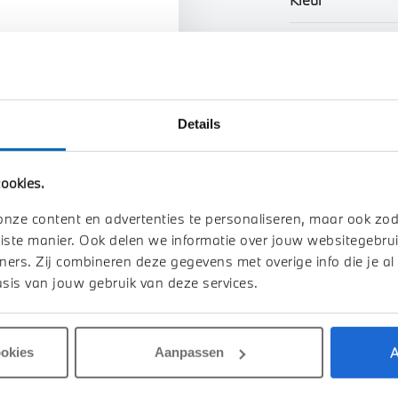
n uw auto
Interieur
Btw/Marge
Details
Toon alle ei
ookies.
onze content en advertenties te personaliseren, maar ook zo
iste manier. Ook delen we informatie over jouw websitegebrui
ners. Zij combineren deze gegevens met overige info die je al
sis van jouw gebruik van deze services.
A
ookies
Aanpassen