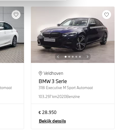
Veldhoven
BMW
3 Serie
utomaat
318i Executive M Sport Automaat
103.297 km
2020
Benzine
€ 28.950
Bekijk details