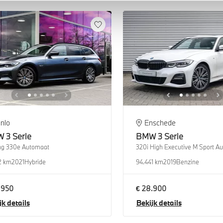
nlo
Enschede
W
3 Serie
BMW
3 Serie
ng 330e Automaat
320i High Executive M Sport A
2 km
2021
Hybride
94.441 km
2019
Benzine
.950
€ 28.900
jk details
Bekijk details