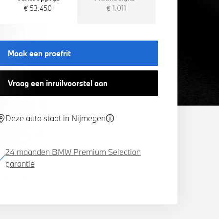
€ 53.450
€ 1.011
Maak een proefrit
Vraag een inruilvoorstel aan
Deze auto staat in Nijmegen
24 maanden BMW Premium Selection
garantie