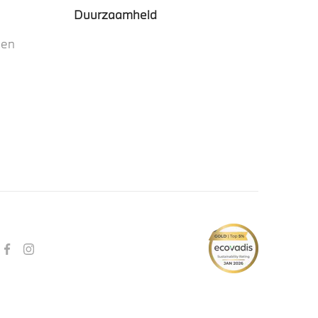
Duurzaamheid
nen