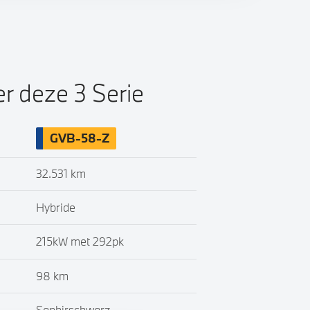
er deze 3 Serie
GVB-58-Z
32.531 km
Hybride
215kW met 292pk
98 km
Saphirschwarz