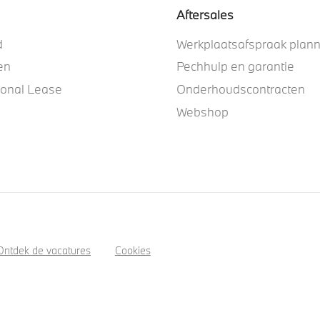
Aftersales
d
Werkplaatsafspraak plan
en
Pechhulp en garantie
ional Lease
Onderhoudscontracten
Webshop
Ontdek de vacatures
Cookies