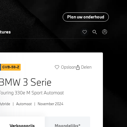
Plan uw onderhoud
tures
Opslaan
Delen
GVB-58-Z
BMW 3 Serie
Touring 330e M Sport Automaat
ybride
|
Automaat
|
November 2024
Verkoopprijs
Maandelijks*