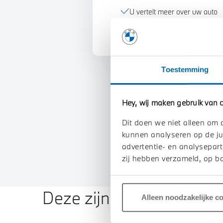
U vertelt meer over uw auto
We verrekenen de waarde va
Toestemming
Hey, wij maken gebruik van c
Dit doen we niet alleen om 
kunnen analyseren op de ju
advertentie- en analysepart
zij hebben verzameld, op ba
Deze zijn vergelijkbaar
Alleen noodzakelijke c