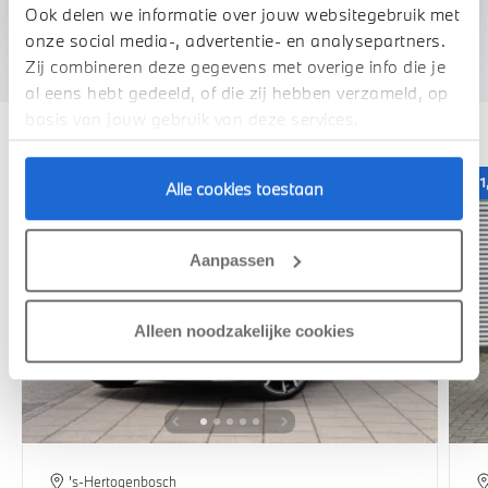
We verrekenen de waarde van uw auto
Ook delen we informatie over jouw websitegebruik met
onze social media-, advertentie- en analysepartners.
Zij combineren deze gegevens met overige info die je
al eens hebt gedeeld, of die zij hebben verzameld, op
Deze zijn vergelijkbaar
basis van jouw gebruik van deze services.
1,99% renteactie
1
Alle cookies toestaan
Aanpassen
Alleen noodzakelijke cookies
's-Hertogenbosch