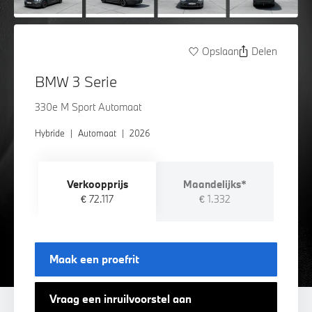
Opslaan
Delen
BMW 3 Serie
330e M Sport Automaat
Hybride
|
Automaat
|
2026
Verkoopprijs
Maandelijks*
€ 72.117
€ 1.332
Maak een proefrit
Vraag een inruilvoorstel aan