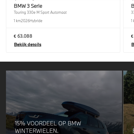
BMW
3 Serie
Touring 330e M Sport Automaat
3
1 km
2026
Hybride
1
€ 63.088
€
Bekijk details
B
15% VOORDEEL OP BMW
WINTERWIELEN.