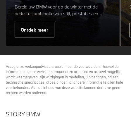
Bereid uw BMW voor op de winter met de
perfecte combinatie van stijl, prestaties en
veiligheid. Of u nu kiest voor een sportieve of
elegante look, onze winterwielen zijn
Ontdek meer
ontworpen om uw rijervaring te optimaliseren,
zelfs in de meest uitdagende
weersomstandigheden. Profiteer nu van
15%
voordeel.
Vraag onze verkoopadviseurs vooraf naar de voorwaarden. Hoewel de
informatie op onze website permanent zo accuraat en actueel mogelijk
wordt weergegeven, zijn wijzigingen in modellen, uitvoeringen, prijzen,
technische specificaties, afbeeldingen, of andere informatie te allen tijde
voorbehouden. Aan de inhoud van deze website kunnen derhalve geen
rechten worden ontleend.
STORY BMW