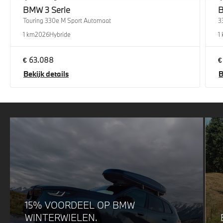
BMW
3 Serie
Touring 330e M Sport Automaat
3
1 km
2026
Hybride
1
€ 63.088
€
Bekijk details
B
15% VOORDEEL OP BMW
WINTERWIELEN.