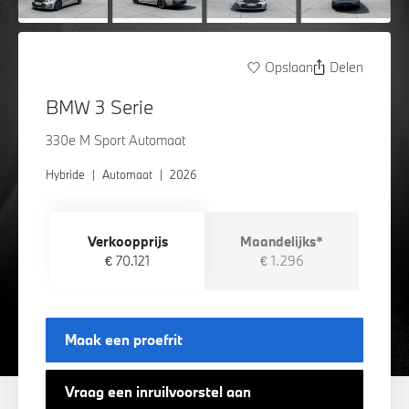
Opslaan
Delen
BMW 3 Serie
330e M Sport Automaat
Hybride
|
Automaat
|
2026
Verkoopprijs
Maandelijks*
€ 70.121
€ 1.296
Maak een proefrit
Vraag een inruilvoorstel aan