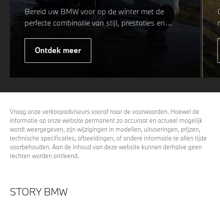
Bereid uw BMW voor op de winter met de
perfecte combinatie van stijl, prestaties en
veiligheid. Of u nu kiest voor een sportieve of
elegante look, onze winterwielen zijn
Ontdek meer
ontworpen om uw rijervaring te optimaliseren,
zelfs in de meest uitdagende
weersomstandigheden. Profiteer nu van
15%
voordeel.
Vraag onze verkoopadviseurs vooraf naar de voorwaarden. Hoewel de
informatie op onze website permanent zo accuraat en actueel mogelijk
wordt weergegeven, zijn wijzigingen in modellen, uitvoeringen, prijzen,
technische specificaties, afbeeldingen, of andere informatie te allen tijde
voorbehouden. Aan de inhoud van deze website kunnen derhalve geen
rechten worden ontleend.
STORY BMW