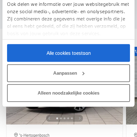
We verrekenen de waarde van uw auto
Ook delen we informatie over jouw websitegebruik met
onze social media-, advertentie- en analysepartners.
Zij combineren deze gegevens met overige info die je
al eens hebt gedeeld, of die zij hebben verzameld, op
Deze zijn vergelijkbaar
basis van jouw gebruik van deze services.
1,99% renteactie
1
Alle cookies toestaan
Aanpassen
Alleen noodzakelijke cookies
's-Hertogenbosch