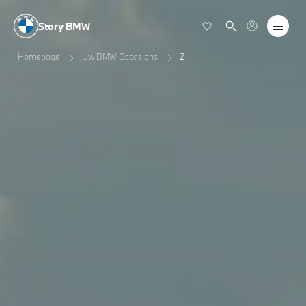
Story BMW
Homepage
Uw BMW Occasions
Z