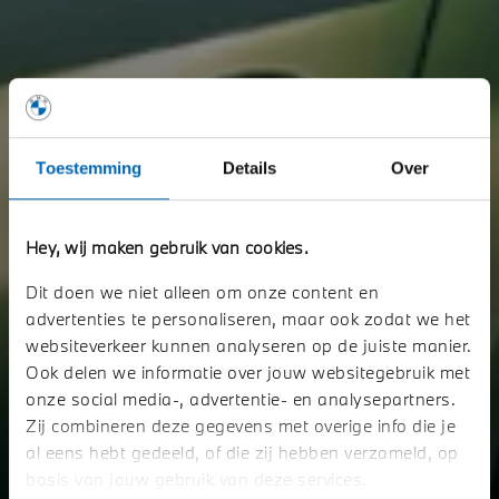
Toestemming
Details
Over
Hey, wij maken gebruik van cookies.
BMW Z OCCASIONS.
Dit doen we niet alleen om onze content en
advertenties te personaliseren, maar ook zodat we het
websiteverkeer kunnen analyseren op de juiste manier.
Bent u op zoek naar een jong gebruikte BMW Z? Ontdek ons actuele
aanbod.
Ook delen we informatie over jouw websitegebruik met
onze social media-, advertentie- en analysepartners.
Zij combineren deze gegevens met overige info die je
Bekijk het aanbod
al eens hebt gedeeld, of die zij hebben verzameld, op
basis van jouw gebruik van deze services.