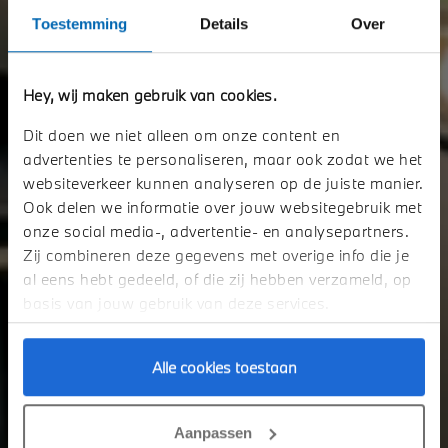
Toestemming
Details
Over
Hey, wij maken gebruik van cookies.
BMW 8 SERIE OCCASIONS.
Dit doen we niet alleen om onze content en
advertenties te personaliseren, maar ook zodat we het
websiteverkeer kunnen analyseren op de juiste manier.
Bent u op zoek naar een jong gebruikte BMW 8 Serie? Ontdek ons
actuele aanbod.
Ook delen we informatie over jouw websitegebruik met
onze social media-, advertentie- en analysepartners.
Zij combineren deze gegevens met overige info die je
Bekijk het aanbod
al eens hebt gedeeld, of die zij hebben verzameld, op
basis van jouw gebruik van deze services.
Alle cookies toestaan
Aanpassen