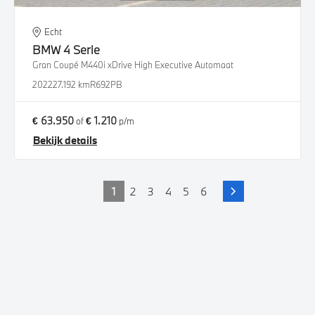
Echt
BMW
4 Serie
Gran Coupé M440i xDrive High Executive Automaat
2022
27.192 km
R692PB
€ 63.950
€ 1.210
of
p/m
Bekijk details
1
2
3
4
5
6