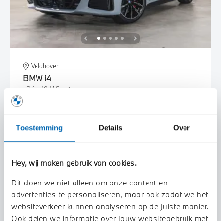
Veldhoven
BMW
i4
eDrive40 M Sport
2026
1 km
Toestemming
Details
Over
€ 66.998
€ 1.238
of
p/m
Bekijk details
Hey, wij maken gebruik van cookies.
Dit doen we niet alleen om onze content en
advertenties te personaliseren, maar ook zodat we het
websiteverkeer kunnen analyseren op de juiste manier.
Ook delen we informatie over jouw websitegebruik met