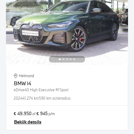
Helmond
BMW
i4
eDrive40 High Executive M Sport
2024
41.274 km
590 km actieradius
€ 49.950
€ 945
of
p/m
Bekijk details