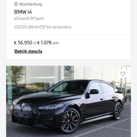
Waardenburg
BMW
i4
eDrive40 M Sport
2025
25.616 km
597 km actieradius
€ 56.950
€ 1.078
of
p/m
Bekijk details