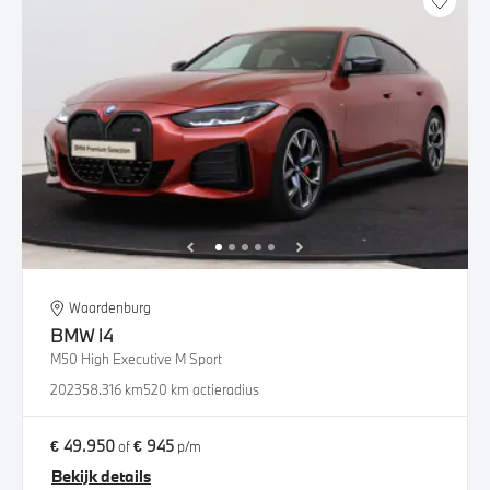
Waardenburg
BMW
i4
M50 High Executive M Sport
2023
58.316 km
520 km actieradius
€ 49.950
€ 945
of
p/m
Bekijk details