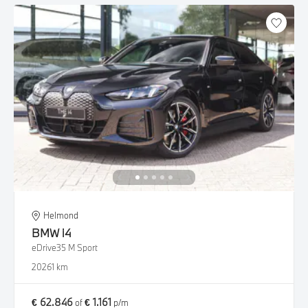
Helmond
BMW
i4
eDrive35 M Sport
2026
1 km
€ 62.846
€ 1.161
of
p/m