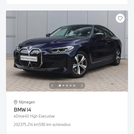
Nijmegen
BMW
i4
eDrive40 High Executive
2023
75.214 km
590 km actieradius