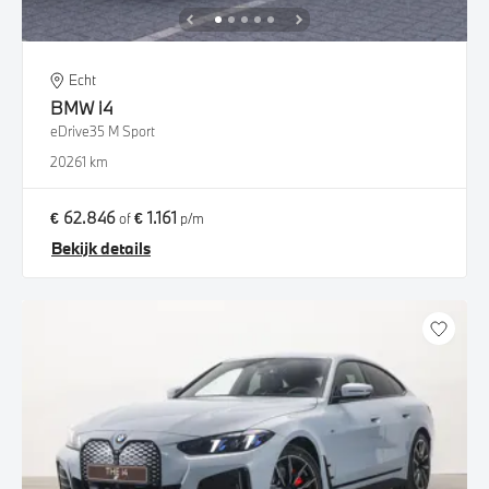
Echt
BMW
i4
eDrive35 M Sport
2026
1 km
€ 62.846
€ 1.161
of
p/m
Bekijk details