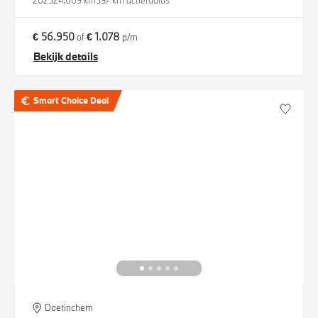
2025
24.009 km
597 km actieradius
€ 56.950
€ 1.078
of
p/m
Bekijk details
Smart Choice Deal
Doetinchem