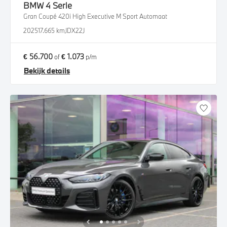
BMW
4 Serie
Gran Coupé 420i High Executive M Sport Automaat
2025
17.665 km
JDX22J
€ 56.700
€ 1.073
of
p/m
Bekijk details