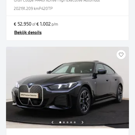
Gran Coupé M440i xDrive High Executive Automaat
2021
91.209 km
P420TP
€ 52.950
€ 1.002
of
p/m
Bekijk details