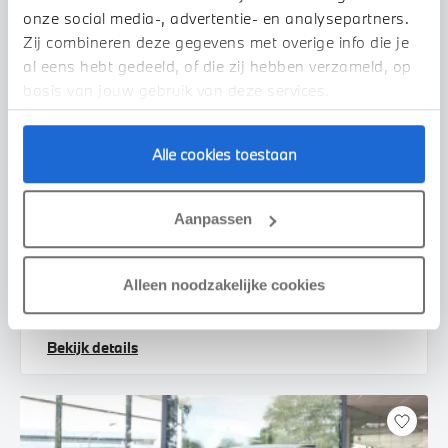
onze social media-, advertentie- en analysepartners.
Zij combineren deze gegevens met overige info die je
al eens hebt gedeeld, of die zij hebben verzameld, op
basis van jouw gebruik van deze services.
Alle cookies toestaan
Nijmegen
BMW
i4
Aanpassen
eDrive40 M Sport
2026
1 km
Alleen noodzakelijke cookies
€ 66.998
€ 1.238
of
p/m
Bekijk details