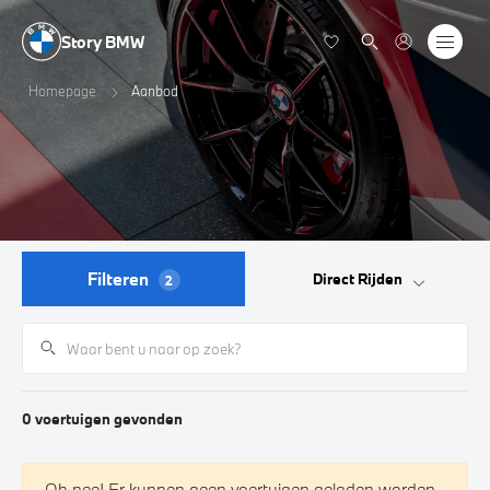
Story BMW
Homepage
Aanbod
Filteren
Direct Rijden
2
0
voertuigen
gevonden
Oh nee! Er kunnen geen voertuigen geladen worden.